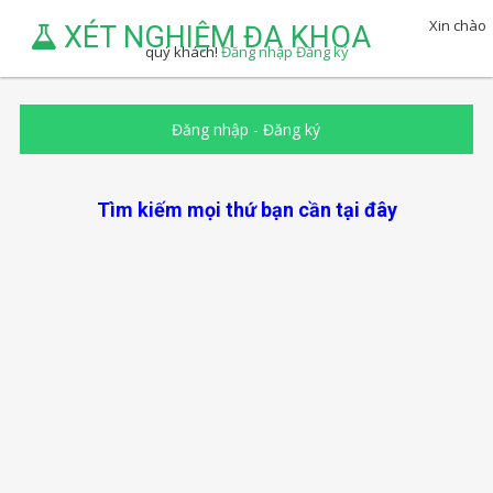
Xin chào
XÉT NGHIỆM ĐA KHOA
quý khách!
Đăng nhập
Đăng ký
Đăng nhập
-
Đăng ký
Tìm kiếm mọi thứ bạn cần tại đây