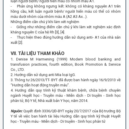
luận người bệnh/ người hiến máu có nhóm máu A1.
- Phản ứng không ngưng kết: không có kháng nguyên A1 trên
hồng cầu, kết luận người bệnh/ người hiến máu có thể có nhóm
máu dưới nhóm của nhóm máu A (A2 A3 Ax...).
Những điểm cần chú ý khi làm xét nghiệm
- Giống như những điểm cần chú ý khi làm xét nghiệm xác định
kháng nguyên C của hệ Rh [3], [4].
- Thực hiện theo đúng hướng dẫn sử dụng anti- A1 của nhà sản
xuất [2].
VII. TÀI LIỆU THAM KHẢO
1. Denise M Harmening (1999) Modem blood banking and
transfusion practices, fourth edition, Book Promotion & Service
Co., LTD.
2. Hướng dẫn sử dụng anti Mia loại IgG.
3. Thông tư 26/2013/TT- BYT đã được ban hành ngày 16/9/2013 về
“Hướng dẫn hoạt động truyền máu”.
4. Hướng dẫn quy trình kỹ thuật khám bệnh, chữa bệnh chuyên
ngành Huyết học - Truyền máu - Miễn dịch - Di truyền - Sinh học
phân tử, Bộ Y tế, Nhà xuất bản Y học, năm 2014.
Nguồn:
Quyết định 3336/QĐ-BYT ngày 20/7/2017 của Bộ trưởng Bộ
Y tế về việc ban hành tài liệu Hướng dẫn quy trình kỹ thuật Huyết
học - Truyền máu - Miễn dịch - Di truyền - Sinh học phân tử