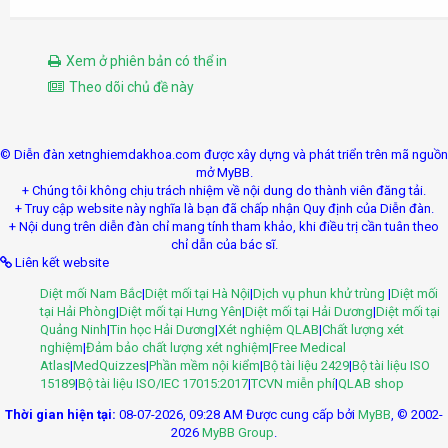
Xem ở phiên bản có thể in
Theo dõi chủ đề này
© Diễn đàn xetnghiemdakhoa.com được xây dựng và phát triển trên mã nguồn
mở MyBB.
+ Chúng tôi không chịu trách nhiệm về nội dung do thành viên đăng tải.
+ Truy cập website này nghĩa là bạn đã chấp nhận Quy định của Diễn đàn.
+ Nội dung trên diễn đàn chỉ mang tính tham khảo, khi điều trị cần tuân theo
chỉ dẫn của bác sĩ.
Liên kết website
Diệt mối Nam Bắc
|
Diệt mối tại Hà Nội
|
Dịch vụ phun khử trùng
|
Diệt mối
tại Hải Phòng
|
Diệt mối tại Hưng Yên
|
Diệt mối tại Hải Dương
|
Diệt mối tại
Quảng Ninh
|
Tin học Hải Dương
|
Xét nghiệm QLAB
|
Chất lượng xét
nghiệm
|
Đảm bảo chất lượng xét nghiệm
|
Free Medical
Atlas
|
MedQuizzes
|
Phần mềm nội kiểm
|
Bộ tài liệu 2429
|
Bộ tài liệu ISO
15189
|
Bộ tài liệu ISO/IEC 17015:2017
|
TCVN miễn phí
|
QLAB shop
Thời gian hiện tại:
08-07-2026, 09:28 AM
Được cung cấp bởi
MyBB
, © 2002-
2026
MyBB Group
.