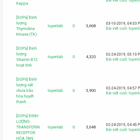
Bài viết cuối
:
tuyenl
Kappa
[SOPs] Định
lượng
03-10-2019, 04:03 
tuyenlab
0
3,668
Thymidine
Bài viết cuối
:
tuyenl
Kinase (TK)
[SOPs] Định
lượng
02-24-2019, 05:10 
tuyenlab
0
4,320
Vitamin B12
Bài viết cuối
:
tuyenl
hoạt tính
[SOPs] Định
lượng sắt
02-24-2019, 04:57 
chưa bão
tuyenlab
0
3,900
Bài viết cuối
:
tuyenl
hòa huyết
thanh
[SOPs] ĐỊNH
LƯỢNG
02-24-2019, 04:45 
TRANSFERIN
tuyenlab
0
3,648
Bài viết cuối
:
tuyenl
RECEPTOR
HÒA TAN