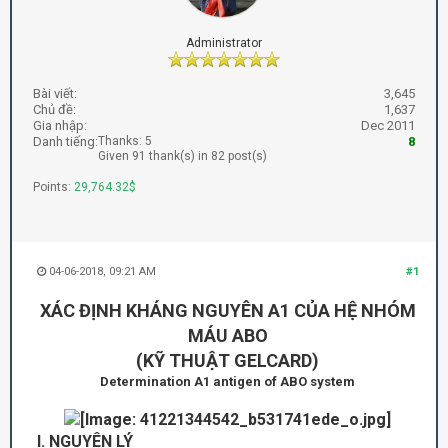
Administrator
Bài viết:
3,645
Chủ đề:
1,637
Gia nhập:
Dec 2011
Danh tiếng:
Thanks: 5
8
Given 91 thank(s) in 82 post(s)
Points:
29,764.32$
04-06-2018, 09:21 AM
#1
XÁC ĐỊNH KHÁNG NGUYÊN A1 CỦA HỆ NHÓM
MÁU ABO
(KỸ THUẬT GELCARD)
Determination A1 antigen of ABO system
I. NGUYÊN LÝ