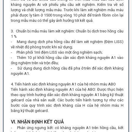
kháng nguyên Ai với phiếu yêu cầu xét nghiệm. Kiểm tra về số
lượng và chất lượng mẫu máu. Trước khi làm xét nghiệm mẫu máu
phải được ly tâm ở 1500 trong vòng 10 phút để tránh fibrin còn lại
trong mẫu máu có thể gây ảnh hưởng tới kết quả.
3. Chuẩn bị mẫu máu làm xét nghiệm: Chuẩn bị dịch treo hồng cầu
1 %
- Mang dung dịch pha hồng cầu để làm xét nghiệm (Đệm LISS)
về nhiệt độ phòng trước khi sử dụng;
- Phân phối 1ml đệm LISS vào một ống nghiệm sạch;
- Thêm 10 pl khối hồng cầu cần xác định kháng nguyên A1 vào
ống nghiệm trên và trộn đều;
- Sử dụng dung dịch hồng cầu đã pha ở trên để xác định kháng
nguyên A1.
4. Tiến hành xác định kháng nguyên A1 của hệ nhóm máu ABO
Tiến hành xác định kháng nguyên A1 của hệ ABO: Được thực hiện
theo quy trình hướng dẫn xác định kháng nguyên A1 bằng kỹ thuật
gelcard của nhà sản xuất. Các bước tiến hành tương tự như các
bước của quy trình xác định kháng của H của hệ nhóm máu H
bằng kỹ thuật gelcard.
VI. NHẬN ĐỊNH KẾT QUẢ
- Phản ứng ngưng kết: có kháng nguyên A1 trên hồng cầu, kết