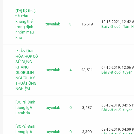
[TH] Kỹ thuật
tiêu thụ
kháng thể
10-15-2021, 12:42 
tuyenlab
3
16,619
trong định
Bài viết cuối
:
Tâm H
nhóm máu
khó
PHẢN ỨNG
HÒA HỢP CÓ
SỬ DỤNG
KHÁNG
04-15-2019, 12:06 
tuyenlab
4
23,531
GLOBULIN
Bài viết cuối
:
tuyenl
NGƯỜI - KỸ
THUẬT ỐNG
NGHIỆM
[SOPs] Định
03-10-2019, 04:15 
lượng IgA
tuyenlab
0
3,487
Bài viết cuối
:
tuyenl
Lambda
[SOPs] Định
03-10-2019, 04:09 
lượng IgA
tuyenlab
0
3,390