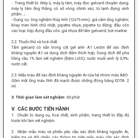
- Trang thiết bị: Máy ủ, máy ly tâm, máy đọc gelcard chuyên dụng;
máy ly tâm ống thẳng có số vòng chính xác; tủ lạnh đựng sinh
phẩm...;
- Dụng cụ: ông nghiệm thủy tinh (12x75 mm); giá cắm ống nghiệm;
khay men hình chữ nhật; pipette nhựa; pipette tự động; đầu côn
các loại; hộp đựng đầu côn; giá nhựa để tấm gelcarrd; bút marker.
2.2. Thuốc thử và hoá chất
Tấm gelcard có sẵn trong cột gel anti- A1 Lectin để xác định
kháng nguyên A1 và dung dịch đệm thích hợp; Dung dịch để pha
hồng cầu 1% làm xét nghiệm (Đệm LISS); nước muối sinh lý 0,9%;
nước cất.
2.3. Mẫu máu để xác định kháng nguyên AI của hệ nhóm máu ABO
Gồm một ống máu tĩnh đã mạch được chống đông bằng EDTA: 2
ml.
3. Thời gian làm xét nghiệm:
60 phút
V. CÁC BƯỚC TIẾN HÀNH
1. Chuẩn bị dụng cụ, hoá chất, sinh phẩm, trang thiết bị đầy đủ
trước khi làm xét nghiệm.
2. Nhận mẫu máu và phiếu yêu cầu xác định kháng nguyên Ai,
kiểm tra và đối chiếu các thông tin trên mẫu máu cần xác định