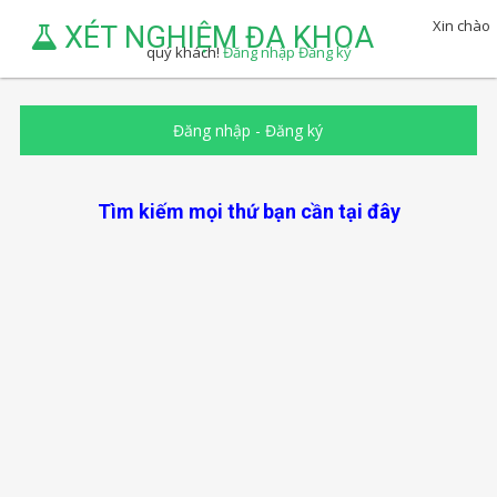
Xin chào
XÉT NGHIỆM ĐA KHOA
quý khách!
Đăng nhập
Đăng ký
Đăng nhập
-
Đăng ký
Tìm kiếm mọi thứ bạn cần tại đây