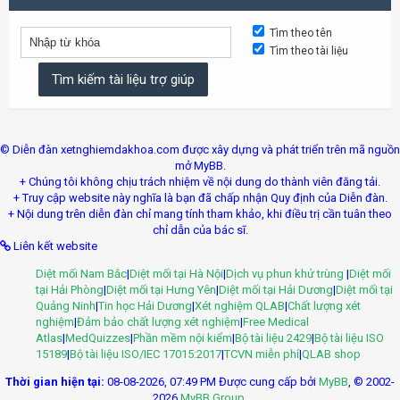
Tìm theo tên
Tìm theo tài liệu
© Diễn đàn xetnghiemdakhoa.com được xây dựng và phát triển trên mã nguồn
mở MyBB.
+ Chúng tôi không chịu trách nhiệm về nội dung do thành viên đăng tải.
+ Truy cập website này nghĩa là bạn đã chấp nhận Quy định của Diễn đàn.
+ Nội dung trên diễn đàn chỉ mang tính tham khảo, khi điều trị cần tuân theo
chỉ dẫn của bác sĩ.
Liên kết website
Diệt mối Nam Bắc
|
Diệt mối tại Hà Nội
|
Dịch vụ phun khử trùng
|
Diệt mối
tại Hải Phòng
|
Diệt mối tại Hưng Yên
|
Diệt mối tại Hải Dương
|
Diệt mối tại
Quảng Ninh
|
Tin học Hải Dương
|
Xét nghiệm QLAB
|
Chất lượng xét
nghiệm
|
Đảm bảo chất lượng xét nghiệm
|
Free Medical
Atlas
|
MedQuizzes
|
Phần mềm nội kiểm
|
Bộ tài liệu 2429
|
Bộ tài liệu ISO
15189
|
Bộ tài liệu ISO/IEC 17015:2017
|
TCVN miễn phí
|
QLAB shop
Thời gian hiện tại:
08-08-2026, 07:49 PM
Được cung cấp bởi
MyBB
, © 2002-
2026
MyBB Group
.