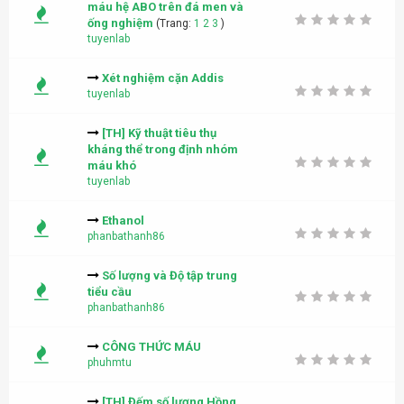
máu hệ ABO trên đá men và
ống nghiệm
(Trang:
1
2
3
)
tuyenlab
Xét nghiệm cặn Addis
tuyenlab
[TH] Kỹ thuật tiêu thụ
kháng thể trong định nhóm
máu khó
tuyenlab
Ethanol
phanbathanh86
Số lượng và Độ tập trung
tiểu cầu
phanbathanh86
CÔNG THỨC MÁU
phuhmtu
[TH] Đếm số lượng Hồng