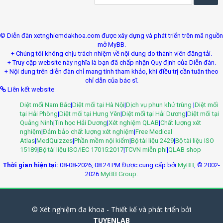
© Diễn đàn xetnghiemdakhoa.com được xây dựng và phát triển trên mã nguồn
mở MyBB.
+ Chúng tôi không chịu trách nhiệm về nội dung do thành viên đăng tải.
+ Truy cập website này nghĩa là bạn đã chấp nhận Quy định của Diễn đàn.
+ Nội dung trên diễn đàn chỉ mang tính tham khảo, khi điều trị cần tuân theo
chỉ dẫn của bác sĩ.
Liên kết website
Diệt mối Nam Bắc
|
Diệt mối tại Hà Nội
|
Dịch vụ phun khử trùng
|
Diệt mối
tại Hải Phòng
|
Diệt mối tại Hưng Yên
|
Diệt mối tại Hải Dương
|
Diệt mối tại
Quảng Ninh
|
Tin học Hải Dương
|
Xét nghiệm QLAB
|
Chất lượng xét
nghiệm
|
Đảm bảo chất lượng xét nghiệm
|
Free Medical
Atlas
|
MedQuizzes
|
Phần mềm nội kiểm
|
Bộ tài liệu 2429
|
Bộ tài liệu ISO
15189
|
Bộ tài liệu ISO/IEC 17015:2017
|
TCVN miễn phí
|
QLAB shop
Thời gian hiện tại:
08-08-2026, 08:24 PM
Được cung cấp bởi
MyBB
, © 2002-
2026
MyBB Group
.
© Xét nghiệm đa khoa - Thiết kế và phát triển bởi
TUYENLAB