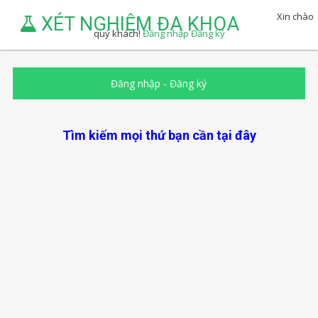
Xin chào
XÉT NGHIỆM ĐA KHOA
quý khách!
Đăng nhập
Đăng ký
Đăng nhập
-
Đăng ký
Tìm kiếm mọi thứ bạn cần tại đây