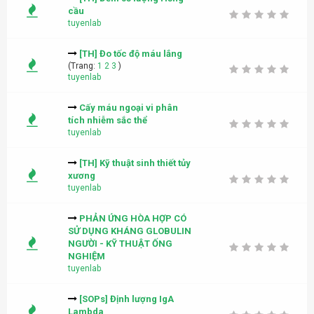
cầu
tuyenlab
[TH] Đo tốc độ máu lắng
(Trang:
1
2
3
)
tuyenlab
Cấy máu ngoại vi phân
tích nhiễm sắc thể
tuyenlab
[TH] Kỹ thuật sinh thiết tủy
xương
tuyenlab
PHẢN ỨNG HÒA HỢP CÓ
SỬ DỤNG KHÁNG GLOBULIN
NGƯỜI - KỸ THUẬT ỐNG
NGHIỆM
tuyenlab
[SOPs] Định lượng IgA
Lambda