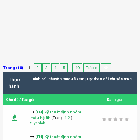
Trang (10):
1
2
3
4
5
...
10
Tiếp »
Thực
Đánh dấu chuyên mục đã xem
|
Đặt theo dõi chuyên mục
hành
Chủ đề
/
Tác giả
Đánh giá
[TH] Kỹ thuật định nhóm
máu hệ Rh
(Trang:
1
2
)
tuyenlab
[TH] Kỹ thuật định nhóm