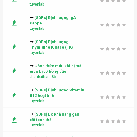
tuyenlab
[SOPs] Định lượng IgA
Kappa
tuyenlab
[SOPs] Định lượng
Thymidine Kinase (TK)
tuyenlab
Công thức máu khi bị mẫu
máu bị vỡ hồng cầu
phanbathanh86
[SOPs] Định lượng Vitamin
B12 hoạt tính
tuyenlab
[SOPs] Đo khả năng gắn
sắt toàn thể
tuyenlab