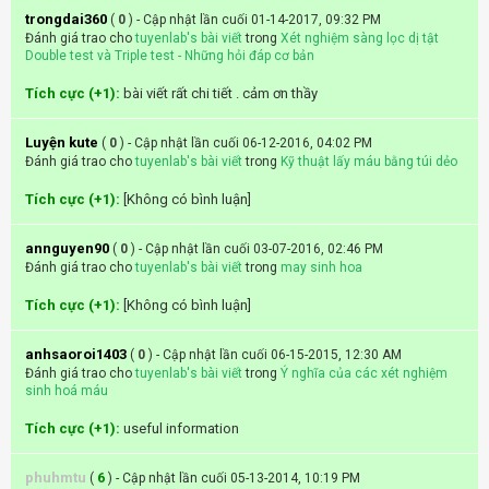
trongdai360
(
0
) - Cập nhật lần cuối 01-14-2017, 09:32 PM
Đánh giá trao cho
tuyenlab's bài viết
trong
Xét nghiệm sàng lọc dị tật
Double test và Triple test - Những hỏi đáp cơ bản
Tích cực (+1):
bài viết rất chi tiết . cảm ơn thầy
Luyện kute
(
0
) - Cập nhật lần cuối 06-12-2016, 04:02 PM
Đánh giá trao cho
tuyenlab's bài viết
trong
Kỹ thuật lấy máu bằng túi dẻo
Tích cực (+1):
[Không có bình luận]
annguyen90
(
0
) - Cập nhật lần cuối 03-07-2016, 02:46 PM
Đánh giá trao cho
tuyenlab's bài viết
trong
may sinh hoa
Tích cực (+1):
[Không có bình luận]
anhsaoroi1403
(
0
) - Cập nhật lần cuối 06-15-2015, 12:30 AM
Đánh giá trao cho
tuyenlab's bài viết
trong
Ý nghĩa của các xét nghiệm
sinh hoá máu
Tích cực (+1):
useful information
phuhmtu
(
6
) - Cập nhật lần cuối 05-13-2014, 10:19 PM