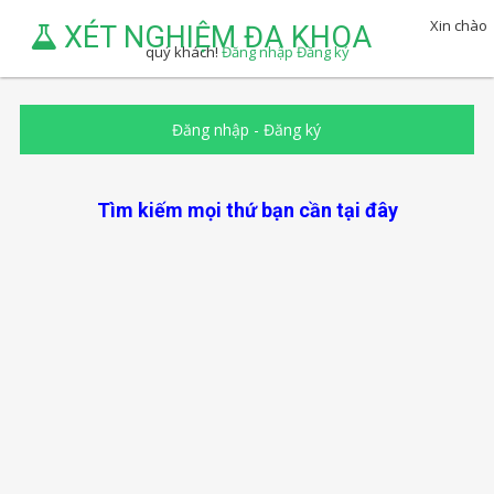
Xin chào
XÉT NGHIỆM ĐA KHOA
quý khách!
Đăng nhập
Đăng ký
Đăng nhập
-
Đăng ký
Tìm kiếm mọi thứ bạn cần tại đây