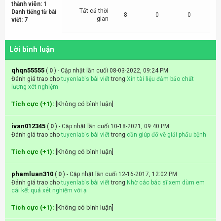
thành viên: 1
Tất cả thời
Danh tiếng từ bài
8
0
0
gian
viết: 7
Lời bình luận
qhqn55555
(
0
) - Cập nhật lần cuối 08-03-2022, 09:24 PM
Đánh giá trao cho
tuyenlab's bài viết
trong
Xin tài liệu đảm bảo chất
lượng xét nghiệm
Tích cực (+1):
[Không có bình luận]
ivan012345
(
0
) - Cập nhật lần cuối 10-18-2021, 09:40 PM
Đánh giá trao cho
tuyenlab's bài viết
trong
cần giúp đỡ về giải phẩu bệnh
Tích cực (+1):
[Không có bình luận]
phamluan310
(
0
) - Cập nhật lần cuối 12-16-2017, 12:02 PM
Đánh giá trao cho
tuyenlab's bài viết
trong
Nhờ các bác sĩ xem dùm em
cái kết quả xét nghiệm với ạ
Tích cực (+1):
[Không có bình luận]