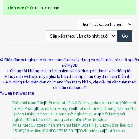
Tích cực (+1):
thanks admin
© Diễn đàn xetnghiemdakhoa.com được xây dựng và phát triển trên mã nguồn
mở MyBB.
+ Chúng tôi không chịu trách nhiệm về nội dung do thành viên đăng tải.
+ Truy cập website này nghĩa là bạn đã chấp nhận Quy định của Diễn đàn.
+ Nội dung trên diễn đàn chỉ mang tính tham khảo, khi điều trị cần tuân theo
chỉ dẫn của bác sĩ.
Liên kết website
Diệt mối Nam Bắc
|
Diệt mối tại Hà Nội
|
Dịch vụ phun khử trùng
|
Diệt mối
tại Hải Phòng
|
Diệt mối tại Hưng Yên
|
Diệt mối tại Hải Dương
|
Diệt mối tại
Quảng Ninh
|
Tin học Hải Dương
|
Xét nghiệm QLAB
|
Chất lượng xét
nghiệm
|
Đảm bảo chất lượng xét nghiệm
|
Free Medical
Atlas
|
MedQuizzes
|
Phần mềm nội kiểm
|
Bộ tài liệu 2429
|
Bộ tài liệu ISO
15189
|
Bộ tài liệu ISO/IEC 17015:2017
|
TCVN miễn phí
|
QLAB shop