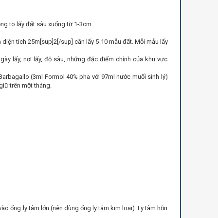
ỏng to lấy đất sâu xuống từ 1-3cm.
 diện tích 25m[sup]2[/sup] cần lấy 5-10 mẫu đất. Mỗi mẫu lấy
ày lấy, nơi lấy, độ sâu, những đặc điểm chính của khu vực
arbagallo (3ml Formol 40% pha với 97ml nước muối sinh lý)
giữ trên một tháng.
ào ống ly tâm lớn (nên dùng ống ly tâm kim loại). Ly tâm hỗn