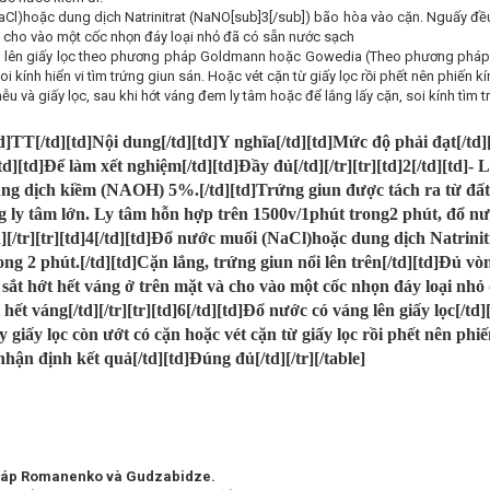
aCl)hoặc dung dịch Natrinitrat (NaNO[sub]3[/sub]) bão hòa vào cặn. Nguấy đều 
à cho vào một cốc nhọn đáy loại nhỏ đã có sẵn nước sạch
 lên giấy lọc theo phương pháp Goldmann hoặc Gowedia (Theo phương pháp xé
oi kính hiển vi tìm trứng giun sán. Hoặc vét cặn từ giấy lọc rồi phết nên phiến k
u và giấy lọc, sau khi hớt váng đem ly tâm hoặc để lắng lấy cặn, soi kính tìm t
td]TT[/td][td]Nội dung[/td][td]Y nghĩa[/td][td]Mức độ phải đạt[/td]
td][td]Để làm xết nghiệm[/td][td]Đầy đủ[/td][/tr][tr][td]2[/td][td]
ng dịch kiềm (NAOH) 5%.[/td][td]Trứng giun được tách ra từ đất[/td
 ly tâm lớn. Ly tâm hỗn hợp trên 1500v/1phút trong2 phút, đổ nướ
d][/tr][tr][td]4[/td][td]Đổ nước muối (NaCl)hoặc dung dịch Natrin
g 2 phút.[/td][td]Cặn lắng, trứng giun nổi lên trên[/td][td]Đủ vòng,
ắt hớt hết váng ở trên mặt và cho vào một cốc nhọn đáy loại nhỏ 
hết váng[/td][/tr][tr][td]6[/td][td]Đổ nước có váng lên giấy lọc[/td]
ấy giấy lọc còn ướt có cặn hoặc vét cặn từ giấy lọc rồi phết nên phi
 nhận định kết quả[/td][td]Đúng đủ[/td][/tr][/table]
pháp Romanenko và Gudzabidze.