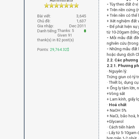
Administrator
-
Tùy theo đất ở vị
+ Trên nền cứng (n
+ Trên nền có thể 
Bài viết:
3,645
Chủ đề:
1,637
+ Xét nghiệm đất 
Gia nhập:
Dec 2011
-
Để phát hiện sự p
Danh tiếng:
Thanks: 5
8
từ 10-20gam (tổng
Given 91
-
Mỗi mẫu đất đều 
thank(s) in 82 post(s)
nghiên cứu (trong 
-
Những mẫu đất k
Points:
29,764.32$
hoặc dung dịch Cl
2.2. Các phương
2.2.1. Phương p
·
Nguyên lý:
Trứng giun có tỷ 
·
Thiết bị, dụng cụ
+ Ống ly tâm lớn, 
+Vòng sắt
+ Lam kính, giấy l
·
Hoá chất
+ NaOH 5%
+ NaCL bão hoà, 
+Glycerol
·
Cách tiến hành
- Lấy từ 5-10gam đ
hợp trên 1-2 phút,