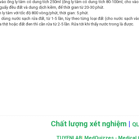
vào ống ly tâm có dung tích 250ml (ống ly tâm có dung tích 80-100ml, cho v
 Nguấy đều đất và dung dịch kiềm, để thời gian từ 20-30 phút.
 ly tâm với tốc độ 800 vòng/phút, thời gian: 5 phút.
 dùng nước sạch rửa đất, từ 1-5 lần, tùy theo từng loại đất (cho nước sạch vào
ha thịt hoặc đất đen thì cần rửa từ 2-5 lần. Rửa tới khi thấy nước trong là được.
Chất lượng xét nghiệm
|
QL
TUYENLAB
|
MedQuizzes - Medical 