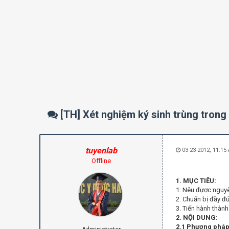
[TH] Xét nghiệm ký sinh trùng trong
tuyenlab
03-23-2012, 11:15
Offline
1. MỤC TIÊU:
1. Nêu đựơc nguyên
2. Chuẩn bị đầy đủ
3. Tiến hành thành
2. NỘI DUNG:
2.1 Phương pháp