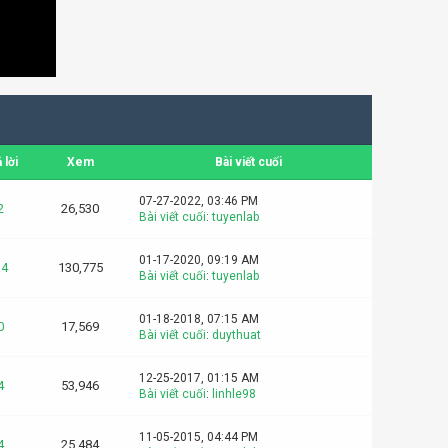
 lời
Xem
Bài viết cuối
07-27-2022, 03:46 PM
2
26,530
Bài viết cuối
:
tuyenlab
01-17-2020, 09:19 AM
14
130,775
Bài viết cuối
:
tuyenlab
01-18-2018, 07:15 AM
0
17,569
Bài viết cuối
:
duythuat
12-25-2017, 01:15 AM
4
53,946
Bài viết cuối
:
linhle98
11-05-2015, 04:44 PM
4
25,484