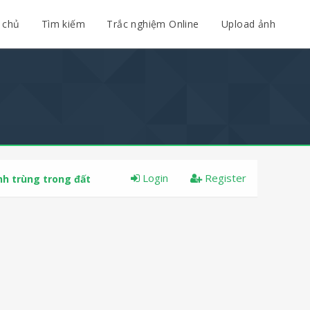
 chủ
Tìm kiếm
Trắc nghiệm Online
Upload ảnh
Login
Register
nh trùng trong đất