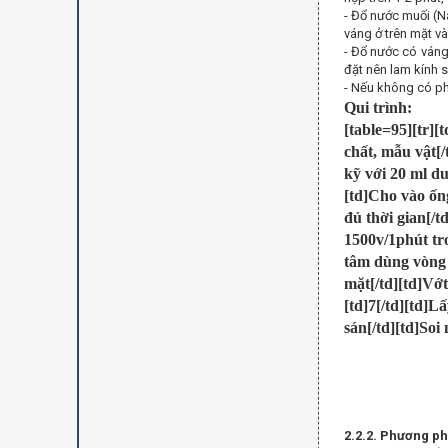
- Đổ nước muối (N
váng ở trên mặt v
- Đổ nước có váng
đặt nên lam kính s
- Nếu không có phễ
Qui trình:
[table=95][tr][
chất, mẫu vật[/
kỹ với 20 ml du
[td]Cho vào ống
đủ thời gian[/t
1500v/1phút tron
tâm dùng vòng s
mặt[/td][td]Vớt 
[td]7[/td][td]L
sán[/td][td]Soi
2.2.2. Phương 