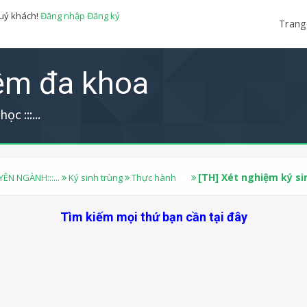
quý khách!
Đăng nhập
Đăng ký
Trang
iệm đa khoa
ọc :::...
[TH] Xét nghiệm ký si
YÊN NGÀNH:::...
Ký sinh trùng
Thực hành
Tìm kiếm mọi thứ bạn cần tại đây