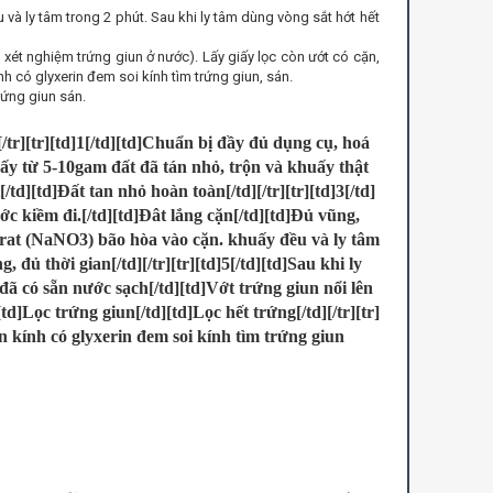
và ly tâm trong 2 phút. Sau khi ly tâm dùng vòng sắt hớt hết
t nghiệm trứng giun ở nước). Lấy giấy lọc còn ướt có cặn,
ính có glyxerin đem soi kính tìm trứng giun, sán.
rứng giun sán.
[/tr][tr][td]1[/td][td]Chuẩn bị đầy đủ dụng cụ, hoá
- Lấy từ 5-10gam đất đã tán nhỏ, trộn và khuấy thật
][td]Đất tan nhỏ hoàn toàn[/td][/tr][tr][td]3[/td]
c kiềm đi.[/td][td]Đât lắng cặn[/td][td]Đủ vũng,
itrat (NaNO3) bão hòa vào cặn. khuấy đều và ly tâm
 đủ thời gian[/td][/tr][tr][td]5[/td][td]Sau khi ly
đã có sẵn nước sạch[/td][td]Vớt trứng giun nổi lên
[td]Lọc trứng giun[/td][td]Lọc hết trứng[/td][/tr][tr]
ến kính có glyxerin đem soi kính tìm trứng giun