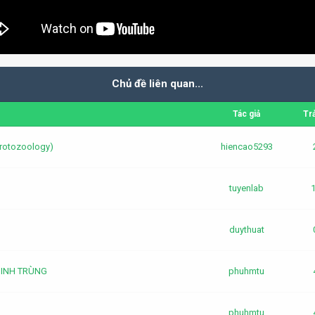
Chủ đề liên quan...
Tác giả
Trả
Protozoology)
hiencao5293
tuyenlab
duythuat
SINH TRÙNG
phuhmtu
phuhmtu