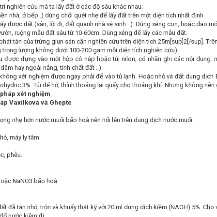
 trí nghiên cứu mà ta lấy đất ở các độ sâu khác nhau:
ền nhà, ở bếp..) dùng chổi quét nhẹ để lấy đất trên một diện tích nhất định.
lấy được đất (sân, lối đi, đất quanh nhà vệ sinh…). Dùng xẻng con, hoặc dao m
vườn, ruộng mẫu đất sâu từ 10-60cm. Dùng xẻng để lấy các mẫu đất.
hát tán của trứng giun sán cần nghiên cứu trên diện tích 25m[sup]2[/sup]. Trên
 trọng lượng không dưới 100-200 gam mỗi diện tích nghiên cứu).
được đựng vào một hộp có nắp hoặc túi nilon, có nhãn ghi các nội dung: ng
dâm hay ngoài nắng, tính chất đất ..).
hông xét nghiệm được ngay phải để vào tủ lạnh. Hoặc nhỏ và đất dung dịch B
ohydric 3%. Túi để hở, thỉnh thoảng lại quấy cho thoáng khí. Nhưng không nên 
 pháp xét nghiệm
háp Vaxilkova và Ghepte
trọng nhẹ hơn nước muối bão hoà nên nổi lên trên dung dịch nước muối.
:
nhỏ, máy ly tâm
ọc, phễu.
hoặc NaNO­3 bão hoà
ất đã tán nhỏ, trộn và khuấy thật kỹ với 20 ml dung dịch kiềm (NAOH) 5%. Cho v
 đổ nước kiềm đi.