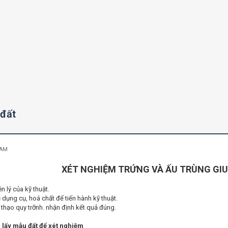
 đất
 AM
XÉT NGHIỆM TRỨNG VÀ ẤU TRÙNG GI
 lý của kỹ thuật.
 dụng cụ, hoá chất để tiến hành kỹ thuật.
 thạo quy trỡnh. nhận định kết quả đúng.
 lấy mẫu đất để xét nghiệm