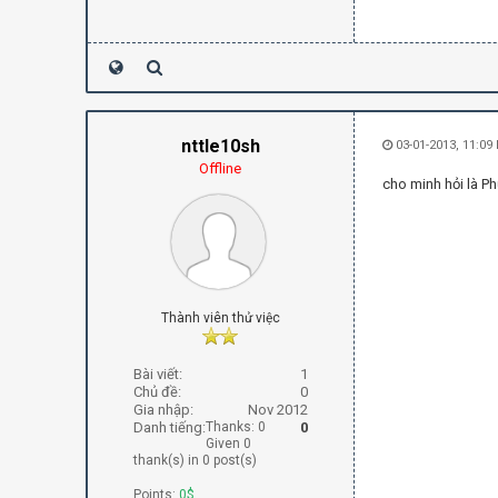
nttle10sh
03-01-2013, 11:09
Offline
cho minh hỏi là P
Thành viên thử việc
Bài viết:
1
Chủ đề:
0
Gia nhập:
Nov 2012
Danh tiếng:
Thanks: 0
0
Given 0
thank(s) in 0 post(s)
Points:
0$