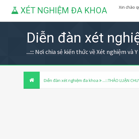
Xin chào 
XÉT NGHIỆM ĐA KHOA
Diễn đàn xét ngh
...::: Nơi chia sẻ kiến thức về Xét nghiệm và Y h
Diễn đàn xét nghiệm đa khoa
...:::THẢO LUẬN CHU