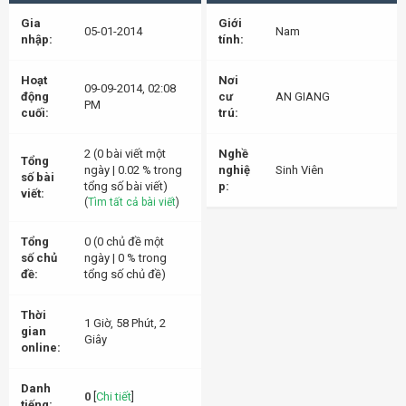
Gia
Giới
05-01-2014
Nam
nhập:
tính:
Hoạt
Nơi
09-09-2014, 02:08
động
cư
AN GIANG
PM
cuối:
trú:
2 (0 bài viết một
Nghề
Tổng
ngày | 0.02 % trong
nghiệ
Sinh Viên
số bài
tổng số bài viết)
p:
viết:
(
Tìm tất cả bài viết
)
Tổng
0 (0 chủ đề một
số chủ
ngày | 0 % trong
đề:
tổng số chủ đề)
Thời
1 Giờ, 58 Phút, 2
gian
Giây
online:
Danh
0
[
Chi tiết
]
tiếng: