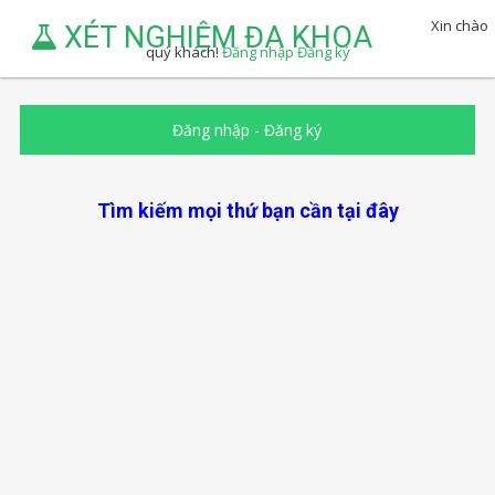
Xin chào
XÉT NGHIỆM ĐA KHOA
quý khách!
Đăng nhập
Đăng ký
Đăng nhập
-
Đăng ký
Tìm kiếm mọi thứ bạn cần tại đây