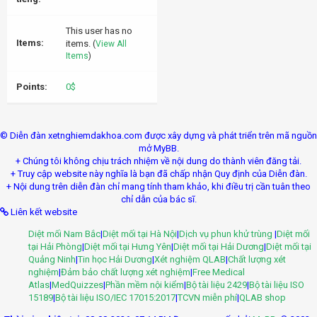
This user has no
Items:
items.
(
View All
Items
)
Points:
0$
© Diễn đàn xetnghiemdakhoa.com được xây dựng và phát triển trên mã nguồn
mở MyBB.
+ Chúng tôi không chịu trách nhiệm về nội dung do thành viên đăng tải.
+ Truy cập website này nghĩa là bạn đã chấp nhận Quy định của Diễn đàn.
+ Nội dung trên diễn đàn chỉ mang tính tham khảo, khi điều trị cần tuân theo
chỉ dẫn của bác sĩ.
Liên kết website
Diệt mối Nam Bắc
|
Diệt mối tại Hà Nội
|
Dịch vụ phun khử trùng
|
Diệt mối
tại Hải Phòng
|
Diệt mối tại Hưng Yên
|
Diệt mối tại Hải Dương
|
Diệt mối tại
Quảng Ninh
|
Tin học Hải Dương
|
Xét nghiệm QLAB
|
Chất lượng xét
nghiệm
|
Đảm bảo chất lượng xét nghiệm
|
Free Medical
Atlas
|
MedQuizzes
|
Phần mềm nội kiểm
|
Bộ tài liệu 2429
|
Bộ tài liệu ISO
15189
|
Bộ tài liệu ISO/IEC 17015:2017
|
TCVN miễn phí
|
QLAB shop