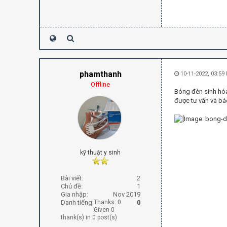
phamthanh
10-11-2022, 03:59
Offline
Bóng đèn sinh hóa
được tư vấn và báo
kỹ thuật y sinh
Bài viết:
2
Chủ đề:
1
Gia nhập:
Nov 2019
Danh tiếng:
Thanks: 0
0
Given 0
thank(s) in 0 post(s)