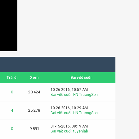
Trả lời
Xem
Bài viết cuối
10-26-2016, 10:57 AM
0
20,424
Bài viết cuối
:
HN TruongSon
10-26-2016, 10:29 AM
4
25,278
Bài viết cuối
:
HN TruongSon
01-15-2016, 09:19 AM
0
9,891
Bài viết cuối
:
tuyenlab