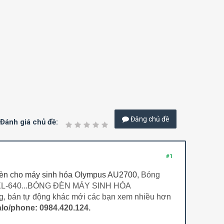
Đăng chủ đề
Đánh giá chủ đề:
#1
 đèn cho máy sinh hóa Olympus AU2700,
Bóng
L-640...
BÓNG ĐÈN MÁY SINH HÓA
ng, bán tự động khác mới các bạn xem nhiều hơn
lo/phone: 0984.420.124.