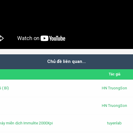
Chủ đề liên quan...
Tác giả
( Bỉ)
HN TruongSon
HN TruongSon
máy miễn dịch Immulite 2000Xpi
tuyenlab