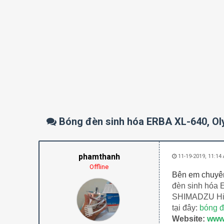
Bóng đèn sinh hóa ERBA XL-640, Ol
phamthanh
11-19-2019, 11:14
Offline
Bên em chuyên
đèn sinh hóa 
SHIMADZU Hita
tại đây:
bóng đ
Website:
www