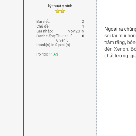
kỹ thuật y sinh
Bài viết:
2
Chủ đề:
1
Ngoài ra chúng
Gia nhập:
Nov 2019
soi tai mũi họ
Danh tiếng:
Thanks: 0
0
Given 0
trám răng, bó
thank(s) in 0 post(s)
đèn Xenon, Bó
Points:
11.6$
chất lượng, giá