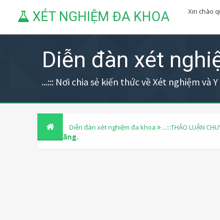
Xin chào 
XÉT NGHIỆM ĐA KHOA
Diễn đàn xét ngh
...::: Nơi chia sẻ kiến thức về Xét nghiệm và Y h
Diễn đàn xét nghiệm đa khoa
...:::THẢO LUẬN CHU
chính hãng.