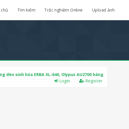
 chủ
Tìm kiếm
Trắc nghiệm Online
Upload ảnh
ng đèn sinh hóa ERBA XL-640, Olypus AU2700 hàng
Login
Register