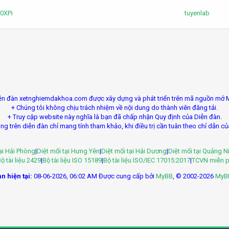
00XPi
tuyenlab
ễn đàn xetnghiemdakhoa.com được xây dựng và phát triển trên mã nguồn mở 
+ Chúng tôi không chịu trách nhiệm về nội dung do thành viên đăng tải.
+ Truy cập website này nghĩa là bạn đã chấp nhận Quy định của Diễn đàn.
ng trên diễn đàn chỉ mang tính tham khảo, khi điều trị cần tuân theo chỉ dẫn củ
tại Hải Phòng
|
Diệt mối tại Hưng Yên
|
Diệt mối tại Hải Dương
|
Diệt mối tại Quảng N
ộ tài liệu 2429
|
Bộ tài liệu ISO 15189
|
Bộ tài liệu ISO/IEC 17015:2017
|
TCVN miễn p
n hiện tại:
08-06-2026, 06:02 AM
Được cung cấp bởi
MyBB
, © 2002-2026
MyB