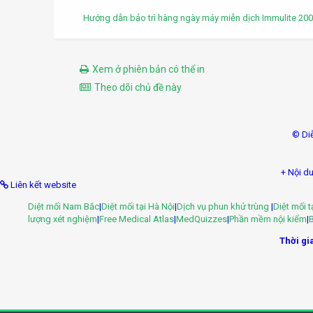
Hướng dẫn bảo trì hàng ngày máy miễn dịch Immulite 20
Xem ở phiên bản có thể in
Theo dõi chủ đề này
© Di
+ Nội du
Liên kết website
Diệt mối Nam Bắc
|
Diệt mối tại Hà Nội
|
Dịch vụ phun khử trùng
|
Diệt mối 
lượng xét nghiệm
|
Free Medical Atlas
|
MedQuizzes
|
Phần mềm nội kiểm
|
B
Thời gia