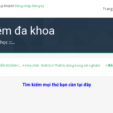
quý khách!
Đăng nhập
Đăng ký
Trang
iệm đa khoa
ọc :::...
Bó
YÊN NGÀNH:::...
Hóa chất - thiết bị
Thiết bị dùng trong xét nghiệm
Tìm kiếm mọi thứ bạn cần tại đây