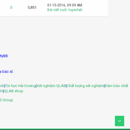
01-15-2016, 09:09 AM
0
5,851
Bài viết cuối
:
tuyenlab
MyBB.
a bác sĩ.
inh
|
Tin học Hải Dương
|
Xét nghiệm QLAB
|
Chất lượng xét nghiệm
|
Đảm bảo chất
hí
|
QLAB shop
B Group
.