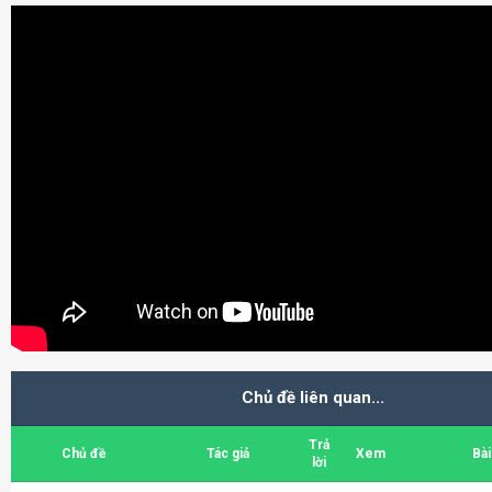
Chủ đề liên quan...
Trả
Chủ đề
Tác giả
Xem
Bài
lời