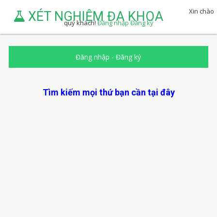
Xin chào
XÉT NGHIỆM ĐA KHOA
quý khách!
Đăng nhập
Đăng ký
Đăng nhập
-
Đăng ký
Tìm kiếm mọi thứ bạn cần tại đây