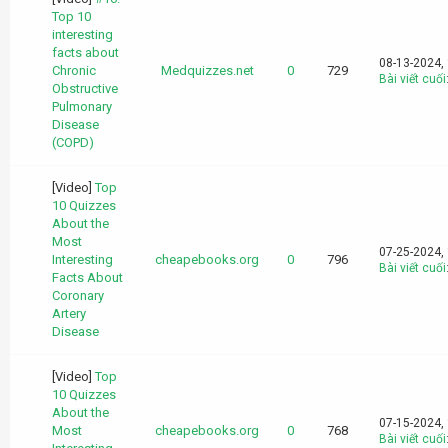
Top 10
interesting
facts about
08-13-2024,
Chronic
Medquizzes.net
0
729
Bài viết cuối
Obstructive
Pulmonary
Disease
(COPD)
[Video]
Top
10 Quizzes
About the
Most
07-25-2024,
Interesting
cheapebooks.org
0
796
Bài viết cuối
Facts About
Coronary
Artery
Disease
[Video]
Top
10 Quizzes
About the
07-15-2024,
Most
cheapebooks.org
0
768
Bài viết cuối