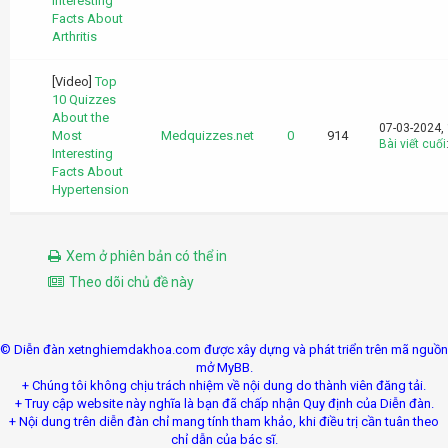
Interesting
Facts About
Arthritis
[Video]
Top
10 Quizzes
About the
07-03-2024,
Most
Medquizzes.net
0
914
Bài viết cuối
Interesting
Facts About
Hypertension
Xem ở phiên bản có thể in
Theo dõi chủ đề này
© Diễn đàn xetnghiemdakhoa.com được xây dựng và phát triển trên mã nguồn
mở MyBB.
+ Chúng tôi không chịu trách nhiệm về nội dung do thành viên đăng tải.
+ Truy cập website này nghĩa là bạn đã chấp nhận Quy định của Diễn đàn.
+ Nội dung trên diễn đàn chỉ mang tính tham khảo, khi điều trị cần tuân theo
chỉ dẫn của bác sĩ.