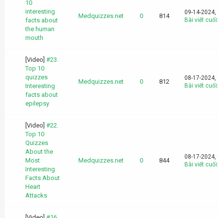
10
interesting
09-14-2024,
Medquizzes.net
0
814
facts about
Bài viết cuối
the human
mouth
[Video]
#23.
Top 10
quizzes
08-17-2024,
Medquizzes.net
0
812
Interesting
Bài viết cuối
facts about
epilepsy
[Video]
#22.
Top 10
Quizzes
About the
08-17-2024,
Most
Medquizzes.net
0
844
Bài viết cuối
Interesting
Facts About
Heart
Attacks
[Video]
#16.