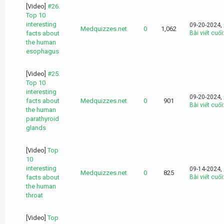
[Video]
#26.
Top 10
interesting
09-20-2024,
Medquizzes.net
0
1,062
facts about
Bài viết cuối
the human
esophagus
[Video]
#25.
Top 10
interesting
09-20-2024,
facts about
Medquizzes.net
0
901
Bài viết cuối
the human
parathyroid
glands
[Video]
Top
10
interesting
09-14-2024,
Medquizzes.net
0
825
facts about
Bài viết cuối
the human
throat
[Video]
Top