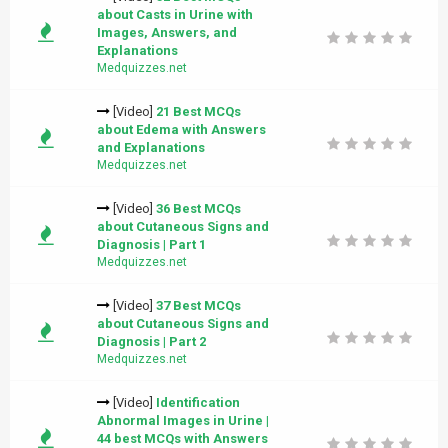
about Casts in Urine with
Images, Answers, and
Explanations
Medquizzes.net
[Video]
21 Best MCQs
about Edema with Answers
and Explanations
Medquizzes.net
[Video]
36 Best MCQs
about Cutaneous Signs and
Diagnosis | Part 1
Medquizzes.net
[Video]
37 Best MCQs
about Cutaneous Signs and
Diagnosis | Part 2
Medquizzes.net
[Video]
Identification
Abnormal Images in Urine |
44 best MCQs with Answers