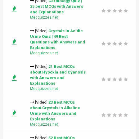
[Video]
Cardiology Quiz |
25 best MCQs with Answers
and Explanations
Medquizzes.net
[Video]
Crystals in Acidic
Urine Quiz | 49 Best
Questions with Answers and
Explanations
Medquizzes.net
[Video]
21 Best MCQs
about Hypoxia and Cyanosis
with Answers and
Explanations
Medquizzes.net
[Video]
23 Best MCQs
about Crystals in Alkaline
Urine with Answers and
Explanations
Medquizzes.net
[Video]
52 Best MCQs