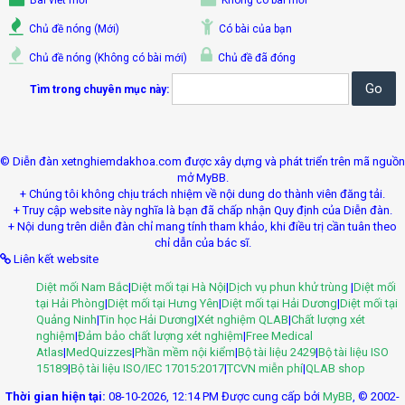
Bài viết mới
Không có bài mới
Chủ đề nóng (Mới)
Có bài của bạn
Chủ đề nóng (Không có bài mới)
Chủ đề đã đóng
Tìm trong chuyên mục này:
© Diễn đàn xetnghiemdakhoa.com được xây dựng và phát triển trên mã nguồn
mở MyBB.
+ Chúng tôi không chịu trách nhiệm về nội dung do thành viên đăng tải.
+ Truy cập website này nghĩa là bạn đã chấp nhận Quy định của Diễn đàn.
+ Nội dung trên diễn đàn chỉ mang tính tham khảo, khi điều trị cần tuân theo
chỉ dẫn của bác sĩ.
Liên kết website
Diệt mối Nam Bắc
|
Diệt mối tại Hà Nội
|
Dịch vụ phun khử trùng
|
Diệt mối
tại Hải Phòng
|
Diệt mối tại Hưng Yên
|
Diệt mối tại Hải Dương
|
Diệt mối tại
Quảng Ninh
|
Tin học Hải Dương
|
Xét nghiệm QLAB
|
Chất lượng xét
nghiệm
|
Đảm bảo chất lượng xét nghiệm
|
Free Medical
Atlas
|
MedQuizzes
|
Phần mềm nội kiểm
|
Bộ tài liệu 2429
|
Bộ tài liệu ISO
15189
|
Bộ tài liệu ISO/IEC 17015:2017
|
TCVN miễn phí
|
QLAB shop
Thời gian hiện tại:
08-10-2026, 12:14 PM
Được cung cấp bởi
MyBB
, © 2002-