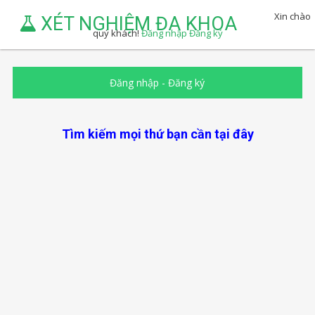
Xin chào
XÉT NGHIỆM ĐA KHOA
quý khách!
Đăng nhập
Đăng ký
Đăng nhập
-
Đăng ký
Tìm kiếm mọi thứ bạn cần tại đây