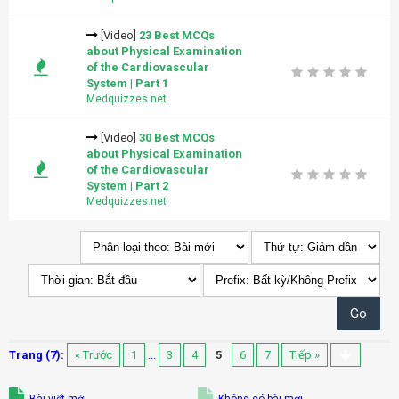
[Video]
23 Best MCQs
about Physical Examination
of the Cardiovascular
System | Part 1
Medquizzes.net
[Video]
30 Best MCQs
about Physical Examination
of the Cardiovascular
System | Part 2
Medquizzes.net
Trang (7):
« Trước
1
...
3
4
5
6
7
Tiếp »