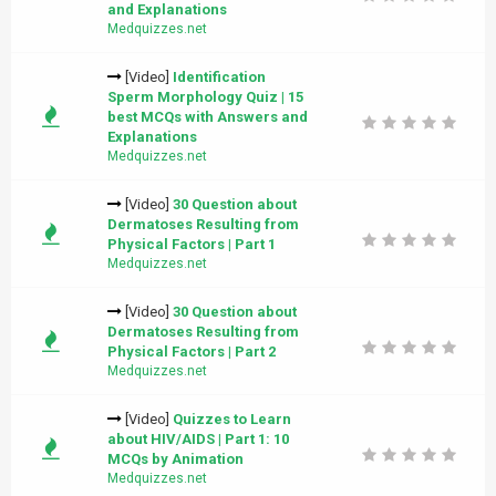
and Explanations
Medquizzes.net
[Video]
Identification
Sperm Morphology Quiz | 15
best MCQs with Answers and
Explanations
Medquizzes.net
[Video]
30 Question about
Dermatoses Resulting from
Physical Factors | Part 1
Medquizzes.net
[Video]
30 Question about
Dermatoses Resulting from
Physical Factors | Part 2
Medquizzes.net
[Video]
Quizzes to Learn
about HIV/AIDS | Part 1: 10
MCQs by Animation
Medquizzes.net