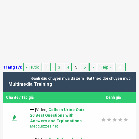
Trang (7):
« Trước
1
...
3
4
5
6
7
Tiếp »
Đánh dấu chuyên mục đã xem
|
Đặt theo dõi chuyên mục
Multimedia Training
Chủ đề
/
Tác giả
Đánh giá
[Video]
Cells in Urine Quiz |
20 Best Questions with
Answers and Explanations
Medquizzes.net