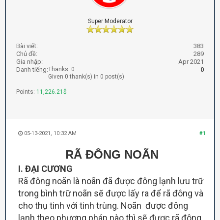
Super Moderator
Bài viết:
383
Chủ đề:
289
Gia nhập:
Apr 2021
Danh tiếng:
Thanks: 0
0
Given 0 thank(s) in 0 post(s)
Points:
11,226.21$
05-13-2021, 10:32 AM
#1
RÃ ĐÔNG NOÃN
I. ĐẠI CƯƠNG
Rã đông noãn là noãn đã được đông lạnh lưu trữ
trong bình trữ noãn sẽ được lấy ra để rã đông và
cho thụ tinh với tinh trùng. Noãn được đông
lạnh theo phương pháp nào thì sẽ được rã đông