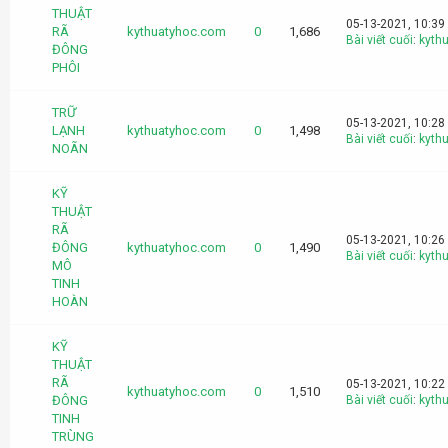
THUẬT
05-13-2021, 10:39
RÃ
kythuatyhoc.com
0
1,686
Bài viết cuối
:
kyth
ĐÔNG
PHÔI
TRỮ
05-13-2021, 10:28
LẠNH
kythuatyhoc.com
0
1,498
Bài viết cuối
:
kyth
NOÃN
KỸ
THUẬT
RÃ
05-13-2021, 10:26
ĐÔNG
kythuatyhoc.com
0
1,490
Bài viết cuối
:
kyth
MÔ
TINH
HOÀN
KỸ
THUẬT
RÃ
05-13-2021, 10:22
kythuatyhoc.com
0
1,510
ĐÔNG
Bài viết cuối
:
kyth
TINH
TRÙNG