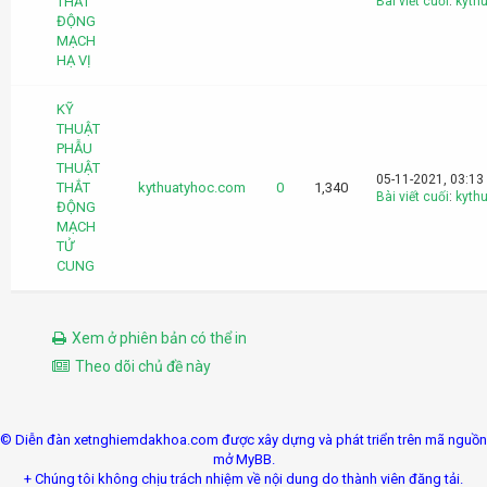
THẮT
Bài viết cuối
:
kyth
ĐỘNG
MẠCH
HẠ VỊ
KỸ
THUẬT
PHẪU
THUẬT
05-11-2021, 03:13
THẮT
kythuatyhoc.com
0
1,340
Bài viết cuối
:
kyth
ĐỘNG
MẠCH
TỬ
CUNG
Xem ở phiên bản có thể in
Theo dõi chủ đề này
© Diễn đàn xetnghiemdakhoa.com được xây dựng và phát triển trên mã nguồn
mở MyBB.
+ Chúng tôi không chịu trách nhiệm về nội dung do thành viên đăng tải.