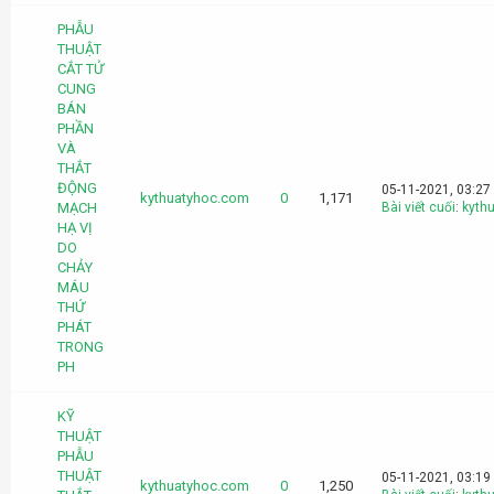
PHẪU
THUẬT
CẮT TỬ
CUNG
BÁN
PHẦN
VÀ
THẮT
ĐỘNG
05-11-2021, 03:27
kythuatyhoc.com
0
1,171
MẠCH
Bài viết cuối
:
kyth
HẠ VỊ
DO
CHẢY
MÁU
THỨ
PHÁT
TRONG
PH
KỸ
THUẬT
PHẪU
THUẬT
05-11-2021, 03:19
kythuatyhoc.com
0
1,250