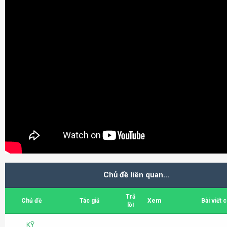
Chủ đề liên quan...
Trả
Chủ đề
Tác giả
Xem
Bài viết 
lời
KỸ