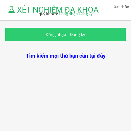
Xin chào
XÉT NGHIỆM ĐA KHOA
quý khách!
Đăng nhập
Đăng ký
Đăng nhập
-
Đăng ký
Tìm kiếm mọi thứ bạn cần tại đây