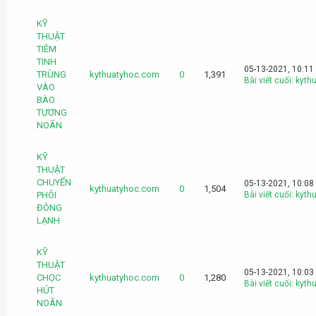
KỸ
THUẬT
TIÊM
TINH
05-13-2021, 10:11
TRÙNG
kythuatyhoc.com
0
1,391
Bài viết cuối
:
kyth
VÀO
BÀO
TƯƠNG
NOÃN
KỸ
THUẬT
CHUYỂN
05-13-2021, 10:08
kythuatyhoc.com
0
1,504
PHÔI
Bài viết cuối
:
kyth
ĐÔNG
LẠNH
KỸ
THUẬT
05-13-2021, 10:03
CHỌC
kythuatyhoc.com
0
1,280
Bài viết cuối
:
kyth
HÚT
NOÃN