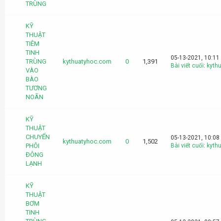
TRÙNG
KỸ
THUẬT
TIÊM
TINH
05-13-2021, 10:11
TRÙNG
kythuatyhoc.com
0
1,391
Bài viết cuối
:
kyth
VÀO
BÀO
TƯƠNG
NOÃN
KỸ
THUẬT
CHUYỂN
05-13-2021, 10:08
kythuatyhoc.com
0
1,502
PHÔI
Bài viết cuối
:
kyth
ĐÔNG
LẠNH
KỸ
THUẬT
BƠM
TINH