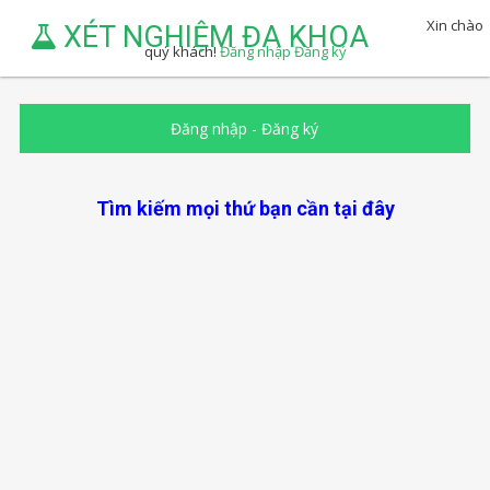
Xin chào
XÉT NGHIỆM ĐA KHOA
quý khách!
Đăng nhập
Đăng ký
Đăng nhập
-
Đăng ký
Tìm kiếm mọi thứ bạn cần tại đây