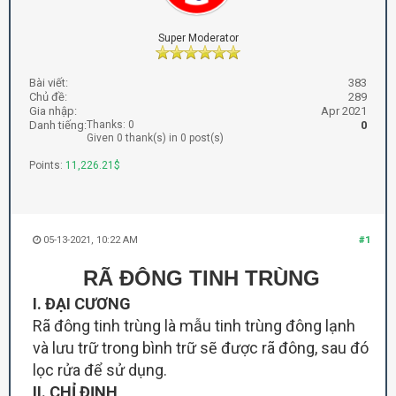
Super Moderator
Bài viết:
383
Chủ đề:
289
Gia nhập:
Apr 2021
Danh tiếng:
Thanks: 0
0
Given 0 thank(s) in 0 post(s)
Points:
11,226.21$
05-13-2021, 10:22 AM
#1
RÃ ĐÔNG TINH TRÙNG
I. ĐẠI CƯƠNG
Rã đông tinh trùng là mẫu tinh trùng đông lạnh
và lưu trữ trong bình trữ sẽ được rã đông, sau đó
lọc rửa để sử dụng.
II. CHỈ ĐỊNH