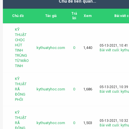
Chủ đề liên quan...
Trả
Chủ đề
Tác giả
Xem
Bài viết 
lời
KỸ
THUẬT
CHỌC
HÚT
05-13-2021, 10:41
kythuatyhoc.com
0
1,440
TINH
Bài viết cuối
:
kyth
TRÙNG
TỪ MÀO
TINH
KỸ
THUẬT
05-13-2021, 10:39
RÃ
kythuatyhoc.com
0
1,686
Bài viết cuối
:
kyth
ĐÔNG
PHÔI
KỸ
THUẬT
05-13-2021, 10:32
RÃ
kythuatyhoc.com
0
1,503
Bài viết cuối
:
kyth
ĐÔNG