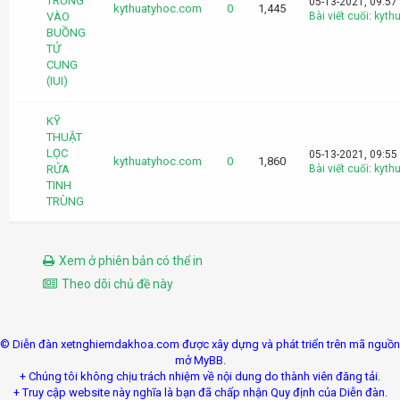
TRÙNG
05-13-2021, 09:57
kythuatyhoc.com
0
1,445
VÀO
Bài viết cuối
:
kyth
BUỒNG
TỬ
CUNG
(IUI)
KỸ
THUẬT
LỌC
05-13-2021, 09:55
kythuatyhoc.com
0
1,860
RỬA
Bài viết cuối
:
kyth
TINH
TRÙNG
Xem ở phiên bản có thể in
Theo dõi chủ đề này
© Diễn đàn xetnghiemdakhoa.com được xây dựng và phát triển trên mã nguồn
mở MyBB.
+ Chúng tôi không chịu trách nhiệm về nội dung do thành viên đăng tải.
+ Truy cập website này nghĩa là bạn đã chấp nhận Quy định của Diễn đàn.