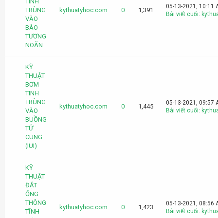
TINH
05-13-2021, 10:11
TRÙNG
kythuatyhoc.com
0
1,391
Bài viết cuối
:
kythu
VÀO
BÀO
TƯƠNG
NOÃN
KỸ
THUẬT
BƠM
TINH
TRÙNG
05-13-2021, 09:57
kythuatyhoc.com
0
1,445
VÀO
Bài viết cuối
:
kythu
BUỒNG
TỬ
CUNG
(IUI)
KỸ
THUẬT
ĐẶT
ỐNG
THÔNG
05-13-2021, 08:56
kythuatyhoc.com
0
1,423
TĨNH
Bài viết cuối
:
kythu