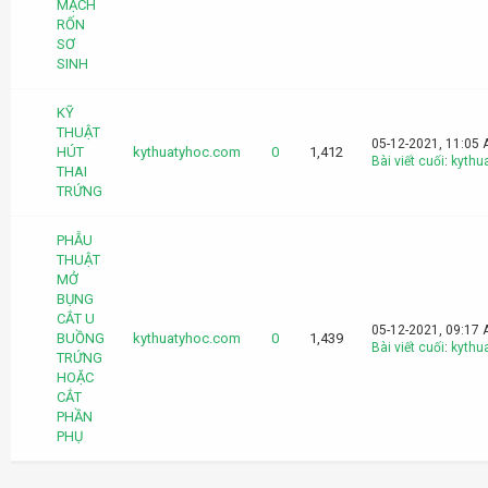
MẠCH
RỐN
SƠ
SINH
KỸ
THUẬT
05-12-2021, 11:05
HÚT
kythuatyhoc.com
0
1,412
Bài viết cuối
:
kythu
THAI
TRỨNG
PHẪU
THUẬT
MỞ
BỤNG
CẮT U
05-12-2021, 09:17
BUỒNG
kythuatyhoc.com
0
1,439
Bài viết cuối
:
kythu
TRỨNG
HOẶC
CẮT
PHẦN
PHỤ