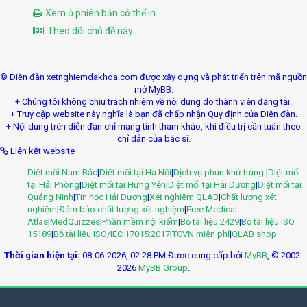
Xem ở phiên bản có thể in
Theo dõi chủ đề này
© Diễn đàn xetnghiemdakhoa.com được xây dựng và phát triển trên mã nguồn
mở MyBB.
+ Chúng tôi không chịu trách nhiệm về nội dung do thành viên đăng tải.
+ Truy cập website này nghĩa là bạn đã chấp nhận Quy định của Diễn đàn.
+ Nội dung trên diễn đàn chỉ mang tính tham khảo, khi điều trị cần tuân theo
chỉ dẫn của bác sĩ.
Liên kết website
Diệt mối Nam Bắc
|
Diệt mối tại Hà Nội
|
Dịch vụ phun khử trùng
|
Diệt mối
tại Hải Phòng
|
Diệt mối tại Hưng Yên
|
Diệt mối tại Hải Dương
|
Diệt mối tại
Quảng Ninh
|
Tin học Hải Dương
|
Xét nghiệm QLAB
|
Chất lượng xét
nghiệm
|
Đảm bảo chất lượng xét nghiệm
|
Free Medical
Atlas
|
MedQuizzes
|
Phần mềm nội kiểm
|
Bộ tài liệu 2429
|
Bộ tài liệu ISO
15189
|
Bộ tài liệu ISO/IEC 17015:2017
|
TCVN miễn phí
|
QLAB shop
Thời gian hiện tại:
08-06-2026, 02:28 PM
Được cung cấp bởi
MyBB
, © 2002-
2026
MyBB Group
.