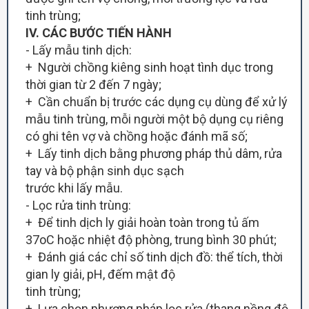
tinh trùng;
IV. CÁC BƯỚC TIẾN HÀNH
- Lấy mẫu tinh dịch:
+ Người chồng kiêng sinh hoạt tình dục trong
thời gian từ 2 đến 7 ngày;
+ Cần chuẩn bị trước các dụng cụ dùng để xử lý
mẫu tinh trùng, mỗi người một bộ dụng cụ riêng
có ghi tên vợ và chồng hoặc đánh mã số;
+ Lấy tinh dịch bằng phương pháp thủ dâm, rửa
tay và bộ phận sinh dục sạch
trước khi lấy mẫu.
- Lọc rửa tinh trùng:
+ Để tinh dịch ly giải hoàn toàn trong tủ ấm
37oC hoặc nhiệt độ phòng, trung bình 30 phút;
+ Đánh giá các chỉ số tinh dịch đồ: thể tích, thời
gian ly giải, pH, đếm mật độ
tinh trùng;
+ Lựa chọn phương pháp lọc rửa (thang nồng độ