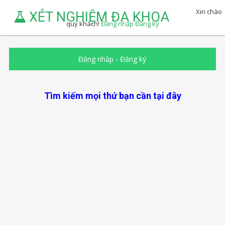
Xin chào
XÉT NGHIỆM ĐA KHOA
quý khách!
Đăng nhập
Đăng ký
Đăng nhập
-
Đăng ký
Tìm kiếm mọi thứ bạn cần tại đây