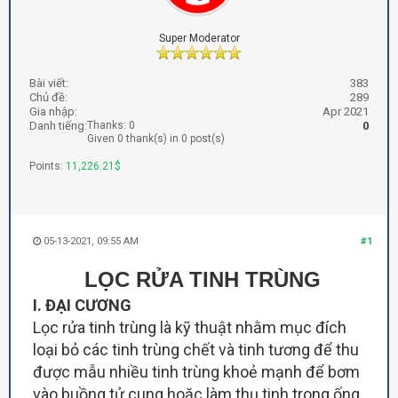
Super Moderator
Bài viết:
383
Chủ đề:
289
Gia nhập:
Apr 2021
Danh tiếng:
Thanks: 0
0
Given 0 thank(s) in 0 post(s)
Points:
11,226.21$
05-13-2021, 09:55 AM
#1
LỌC RỬA TINH TRÙNG
I. ĐẠI CƯƠNG
Lọc rửa tinh trùng là kỹ thuật nhằm mục đích
loại bỏ các tinh trùng chết và tinh tương để thu
được mẫu nhiều tinh trùng khoẻ mạnh để bơm
vào buồng tử cung hoặc làm thụ tinh trong ống