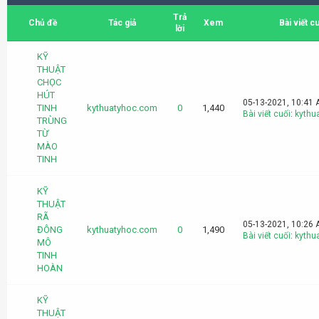
Trả
Chủ đề
Tác giả
Xem
Bài viết c
lời
KỸ
THUẬT
CHỌC
HÚT
05-13-2021, 10:41
TINH
kythuatyhoc.com
0
1,440
Bài viết cuối
:
kythu
TRÙNG
TỪ
MÀO
TINH
KỸ
THUẬT
RÃ
05-13-2021, 10:26
ĐÔNG
kythuatyhoc.com
0
1,490
Bài viết cuối
:
kythu
MÔ
TINH
HOÀN
KỸ
THUẬT