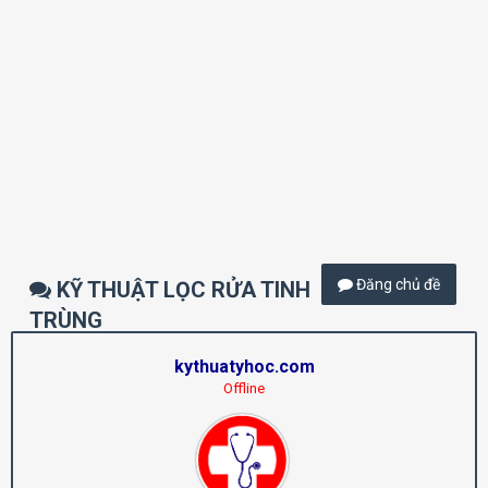
Đăng chủ đề
KỸ THUẬT LỌC RỬA TINH
TRÙNG
kythuatyhoc.com
Offline