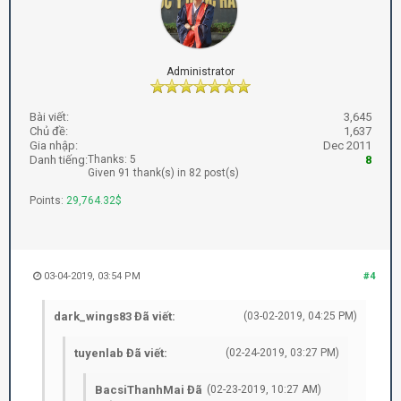
Administrator
Bài viết:
3,645
Chủ đề:
1,637
Gia nhập:
Dec 2011
Danh tiếng:
Thanks: 5
8
Given 91 thank(s) in 82 post(s)
Points:
29,764.32$
03-04-2019, 03:54 PM
#4
dark_wings83 Đã viết:
(03-02-2019, 04:25 PM)
tuyenlab Đã viết:
(02-24-2019, 03:27 PM)
BacsiThanhMai Đã
(02-23-2019, 10:27 AM)