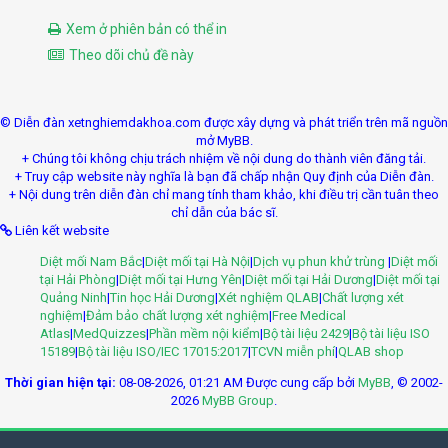
Xem ở phiên bản có thể in
Theo dõi chủ đề này
© Diễn đàn xetnghiemdakhoa.com được xây dựng và phát triển trên mã nguồn
mở MyBB.
+ Chúng tôi không chịu trách nhiệm về nội dung do thành viên đăng tải.
+ Truy cập website này nghĩa là bạn đã chấp nhận Quy định của Diễn đàn.
+ Nội dung trên diễn đàn chỉ mang tính tham khảo, khi điều trị cần tuân theo
chỉ dẫn của bác sĩ.
Liên kết website
Diệt mối Nam Bắc
|
Diệt mối tại Hà Nội
|
Dịch vụ phun khử trùng
|
Diệt mối
tại Hải Phòng
|
Diệt mối tại Hưng Yên
|
Diệt mối tại Hải Dương
|
Diệt mối tại
Quảng Ninh
|
Tin học Hải Dương
|
Xét nghiệm QLAB
|
Chất lượng xét
nghiệm
|
Đảm bảo chất lượng xét nghiệm
|
Free Medical
Atlas
|
MedQuizzes
|
Phần mềm nội kiểm
|
Bộ tài liệu 2429
|
Bộ tài liệu ISO
15189
|
Bộ tài liệu ISO/IEC 17015:2017
|
TCVN miễn phí
|
QLAB shop
Thời gian hiện tại:
08-08-2026, 01:21 AM
Được cung cấp bởi
MyBB
, © 2002-
2026
MyBB Group
.