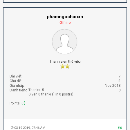
phamngochaoxn
Offline
Thành viên thử việc
Bài viết:
7
Chủ đề:
2
Gia nhập:
Nov 2018
Danh tiếng:
Thanks: 5
0
Given 0 thank(s) in 0 post(s)
Points:
0$
03-19-2019, 07:46 AM
#6