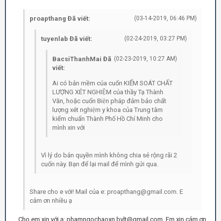
proapthang Đã viết:
(03-14-2019, 06:46 PM)
tuyenlab Đã viết:
(02-24-2019, 03:27 PM)
BacsiThanhMai Đã
(02-23-2019, 10:27 AM)
viết:
Ai có bản mềm của cuốn KIỂM SOÁT CHẤT
LƯỢNG XÉT NGHIỆM của thầy Tạ Thành
Văn, hoặc cuốn Biện pháp đảm bảo chất
lượng xét nghiệm y khoa của Trung tâm
kiểm chuẩn Thành Phố Hồ Chí Minh cho
mình xin với
Vì lý do bản quyền mình không chia sẻ rộng rãi 2
cuốn này. Bạn để lại mail để mình gửi qua.
Share cho e với! Mail của e: proapthang@gmail.com. E
cảm ơn nhiều ạ
Cho em xin với ạ: phamngochaoxn.bvlt@gmail.com. Em xin cảm ơn