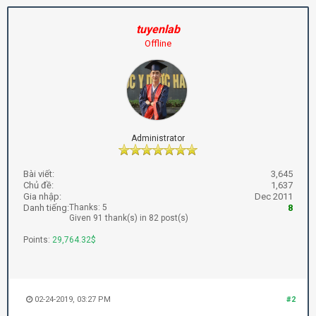
tuyenlab
Offline
Administrator
Bài viết:
3,645
Chủ đề:
1,637
Gia nhập:
Dec 2011
Danh tiếng:
Thanks: 5
8
Given 91 thank(s) in 82 post(s)
Points:
29,764.32$
02-24-2019, 03:27 PM
#2