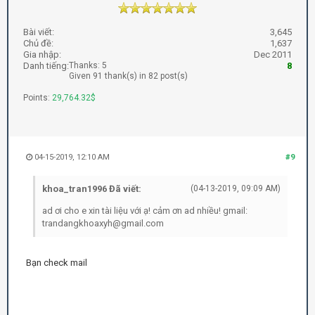
Bài viết:
3,645
Chủ đề:
1,637
Gia nhập:
Dec 2011
Danh tiếng:
Thanks: 5
8
Given 91 thank(s) in 82 post(s)
Points:
29,764.32$
04-15-2019, 12:10 AM
#9
khoa_tran1996 Đã viết:
(04-13-2019, 09:09 AM)
ad ơi cho e xin tài liệu với ạ! cảm ơn ad nhiều! gmail:
trandangkhoaxyh@gmail.com
Bạn check mail