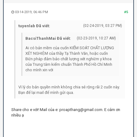
03-14-2019, 06:46 PM
#5
tuyenlab Đã viết:
(02-24-2019, 03:27 PM)
BacsiThanhMai Đã viết:
(02-23-2019, 10:27 AM)
Ai có bản mềm của cuốn KIỂM SOÁT CHẤT LƯỢNG
XÉT NGHIỆM của thầy Tạ Thành Văn, hoặc cuốn
Biện pháp đảm bảo chất lượng xét nghiệm y khoa
của Trung tâm kiểm chuẩn Thành Phố Hồ Chí Minh
cho mình xin với
Vì lý do bản quyền mình không chia sẻ rộng rãi 2 cuốn này.
Bạn để lại mail để mình gửi qua.
Share cho e với! Mail của e: proapthang@gmail.com. E cảm ơn
nhiều ạ