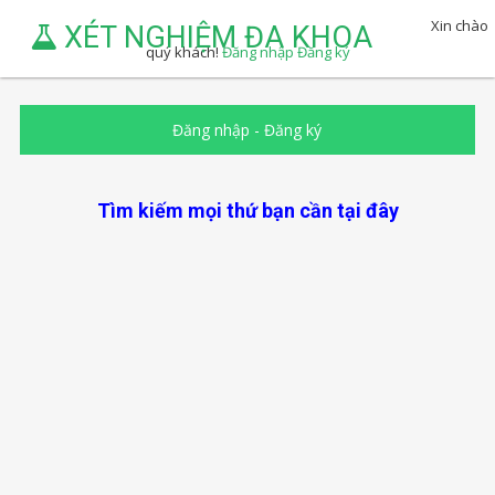
Xin chào
XÉT NGHIỆM ĐA KHOA
quý khách!
Đăng nhập
Đăng ký
Đăng nhập
-
Đăng ký
Tìm kiếm mọi thứ bạn cần tại đây