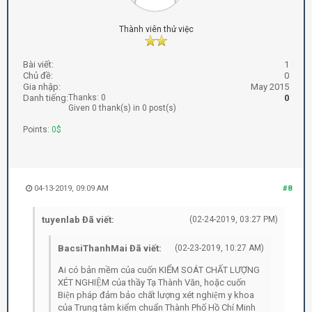
Thành viên thử việc
Bài viết:
1
Chủ đề:
0
Gia nhập:
May 2015
Danh tiếng:
Thanks: 0
0
Given 0 thank(s) in 0 post(s)
Points:
0$
04-13-2019, 09:09 AM
#8
tuyenlab Đã viết:
(02-24-2019, 03:27 PM)
BacsiThanhMai Đã viết:
(02-23-2019, 10:27 AM)
Ai có bản mềm của cuốn KIỂM SOÁT CHẤT LƯỢNG
XÉT NGHIỆM của thầy Tạ Thành Văn, hoặc cuốn
Biện pháp đảm bảo chất lượng xét nghiệm y khoa
của Trung tâm kiểm chuẩn Thành Phố Hồ Chí Minh