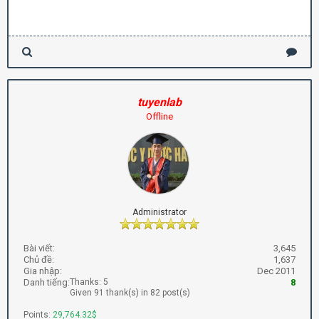
tuyenlab
Offline
Administrator
Bài viết:
3,645
Chủ đề:
1,637
Gia nhập:
Dec 2011
Danh tiếng:
Thanks: 5
8
Given 91 thank(s) in 82 post(s)
Points:
29,764.32$