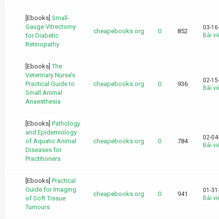
[Ebooks]
Small-
Gauge Vitrectomy
03-16
cheapebooks.org
0
852
for Diabetic
Bài vi
Retinopathy
[Ebooks]
The
Veterinary Nurse’s
02-15
Practical Guide to
cheapebooks.org
0
936
Bài vi
Small Animal
Anaesthesia
[Ebooks]
Pathology
and Epidemiology
02-04
of Aquatic Animal
cheapebooks.org
0
784
Bài vi
Diseases for
Practitioners
[Ebooks]
Practical
Guide for Imaging
01-31
cheapebooks.org
0
941
of Soft Tissue
Bài vi
Tumours