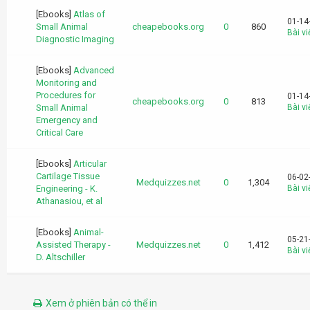
[Ebooks]
Atlas of
01-14
Small Animal
cheapebooks.org
0
860
Bài vi
Diagnostic Imaging
[Ebooks]
Advanced
Monitoring and
Procedures for
01-14
cheapebooks.org
0
813
Small Animal
Bài vi
Emergency and
Critical Care
[Ebooks]
Articular
Cartilage Tissue
06-02
Medquizzes.net
0
1,304
Engineering - K.
Bài vi
Athanasiou, et al
[Ebooks]
Animal-
05-21
Assisted Therapy -
Medquizzes.net
0
1,412
Bài vi
D. Altschiller
Xem ở phiên bản có thể in