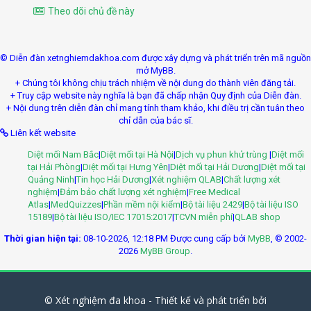
Theo dõi chủ đề này
© Diễn đàn xetnghiemdakhoa.com được xây dựng và phát triển trên mã nguồn
mở MyBB.
+ Chúng tôi không chịu trách nhiệm về nội dung do thành viên đăng tải.
+ Truy cập website này nghĩa là bạn đã chấp nhận Quy định của Diễn đàn.
+ Nội dung trên diễn đàn chỉ mang tính tham khảo, khi điều trị cần tuân theo
chỉ dẫn của bác sĩ.
Liên kết website
Diệt mối Nam Bắc
|
Diệt mối tại Hà Nội
|
Dịch vụ phun khử trùng
|
Diệt mối
tại Hải Phòng
|
Diệt mối tại Hưng Yên
|
Diệt mối tại Hải Dương
|
Diệt mối tại
Quảng Ninh
|
Tin học Hải Dương
|
Xét nghiệm QLAB
|
Chất lượng xét
nghiệm
|
Đảm bảo chất lượng xét nghiệm
|
Free Medical
Atlas
|
MedQuizzes
|
Phần mềm nội kiểm
|
Bộ tài liệu 2429
|
Bộ tài liệu ISO
15189
|
Bộ tài liệu ISO/IEC 17015:2017
|
TCVN miễn phí
|
QLAB shop
Thời gian hiện tại:
08-10-2026, 12:18 PM
Được cung cấp bởi
MyBB
, © 2002-
2026
MyBB Group
.
© Xét nghiệm đa khoa - Thiết kế và phát triển bởi