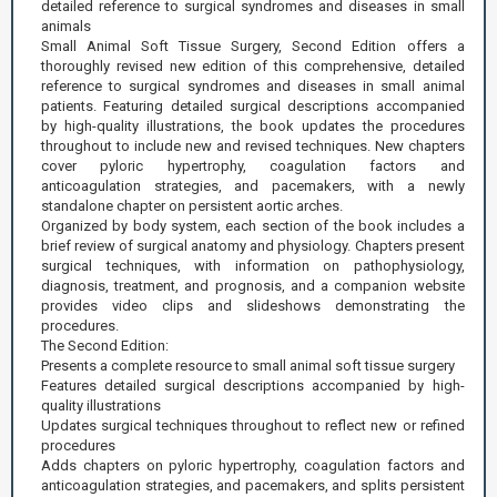
detailed reference to surgical syndromes and diseases in small
animals
Small Animal Soft Tissue Surgery, Second Edition offers a
thoroughly revised new edition of this comprehensive, detailed
reference to surgical syndromes and diseases in small animal
patients. Featuring detailed surgical descriptions accompanied
by high-quality illustrations, the book updates the procedures
throughout to include new and revised techniques. New chapters
cover pyloric hypertrophy, coagulation factors and
anticoagulation strategies, and pacemakers, with a newly
standalone chapter on persistent aortic arches.
Organized by body system, each section of the book includes a
brief review of surgical anatomy and physiology. Chapters present
surgical techniques, with information on pathophysiology,
diagnosis, treatment, and prognosis, and a companion website
provides video clips and slideshows demonstrating the
procedures.
The Second Edition:
Presents a complete resource to small animal soft tissue surgery
Features detailed surgical descriptions accompanied by high-
quality illustrations
Updates surgical techniques throughout to reflect new or refined
procedures
Adds chapters on pyloric hypertrophy, coagulation factors and
anticoagulation strategies, and pacemakers, and splits persistent