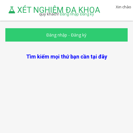
Xin chào
XÉT NGHIỆM ĐA KHOA
quý khách!
Đăng nhập
Đăng ký
Đăng nhập
-
Đăng ký
Tìm kiếm mọi thứ bạn cần tại đây