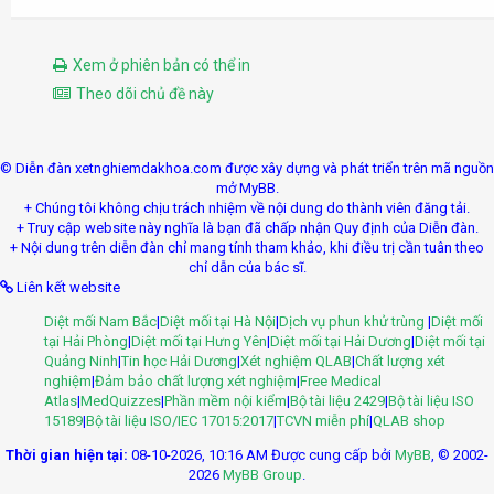
Xem ở phiên bản có thể in
Theo dõi chủ đề này
© Diễn đàn xetnghiemdakhoa.com được xây dựng và phát triển trên mã nguồn
mở MyBB.
+ Chúng tôi không chịu trách nhiệm về nội dung do thành viên đăng tải.
+ Truy cập website này nghĩa là bạn đã chấp nhận Quy định của Diễn đàn.
+ Nội dung trên diễn đàn chỉ mang tính tham khảo, khi điều trị cần tuân theo
chỉ dẫn của bác sĩ.
Liên kết website
Diệt mối Nam Bắc
|
Diệt mối tại Hà Nội
|
Dịch vụ phun khử trùng
|
Diệt mối
tại Hải Phòng
|
Diệt mối tại Hưng Yên
|
Diệt mối tại Hải Dương
|
Diệt mối tại
Quảng Ninh
|
Tin học Hải Dương
|
Xét nghiệm QLAB
|
Chất lượng xét
nghiệm
|
Đảm bảo chất lượng xét nghiệm
|
Free Medical
Atlas
|
MedQuizzes
|
Phần mềm nội kiểm
|
Bộ tài liệu 2429
|
Bộ tài liệu ISO
15189
|
Bộ tài liệu ISO/IEC 17015:2017
|
TCVN miễn phí
|
QLAB shop
Thời gian hiện tại:
08-10-2026, 10:16 AM
Được cung cấp bởi
MyBB
, © 2002-
2026
MyBB Group
.