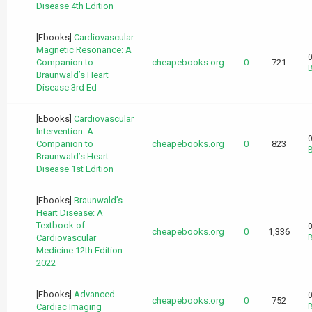
Disease 4th Edition
[Ebooks]
Cardiovascular
Magnetic Resonance: A
0
Companion to
cheapebooks.org
0
721
B
Braunwald’s Heart
Disease 3rd Ed
[Ebooks]
Cardiovascular
Intervention: A
0
Companion to
cheapebooks.org
0
823
B
Braunwald’s Heart
Disease 1st Edition
[Ebooks]
Braunwald’s
Heart Disease: A
Textbook of
0
cheapebooks.org
0
1,336
Cardiovascular
B
Medicine 12th Edition
2022
[Ebooks]
Advanced
0
cheapebooks.org
0
752
Cardiac Imaging
B