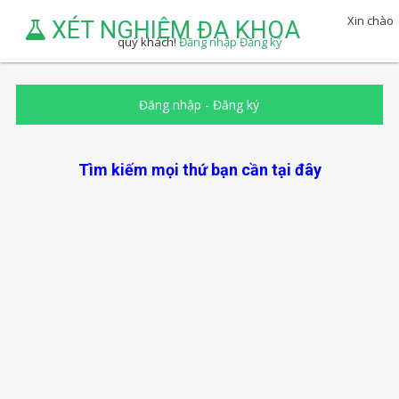
Xin chào
XÉT NGHIỆM ĐA KHOA
quý khách!
Đăng nhập
Đăng ký
Đăng nhập
-
Đăng ký
Tìm kiếm mọi thứ bạn cần tại đây