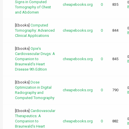
Signs in Computed
0
cheapebooks.org
0
835
Tomography of Chest
B
and Abdomen
[Ebooks]
Computed
0
Tomography: Advanced
cheapebooks.org
0
844
B
Clinical Applications
[Ebooks]
Opie's
Cardiovascular Drugs: A
0
Companion to
cheapebooks.org
0
845
B
Braunwald’s Heart
Disease 9th Edition
[Ebooks]
Dose
Optimization in Digital
0
cheapebooks.org
0
790
Radiography and
B
Computed Tomography
[Ebooks]
Cardiovascular
Therapeutics: A
0
Companion to
cheapebooks.org
0
882
B
Braunwald’s Heart