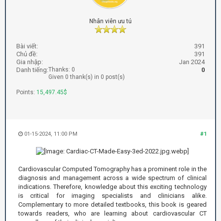
Nhân viên ưu tú
Bài viết:
391
Chủ đề:
391
Gia nhập:
Jan 2024
Danh tiếng:
Thanks: 0
0
Given 0 thank(s) in 0 post(s)
Points:
15,497.45$
01-15-2024, 11:00 PM
#1
Cardiovascular Computed Tomography has a prominent role in the
diagnosis and management across a wide spectrum of clinical
indications. Therefore, knowledge about this exciting technology
is critical for imaging specialists and clinicians alike.
Complementary to more detailed textbooks, this book is geared
towards readers, who are learning about cardiovascular CT