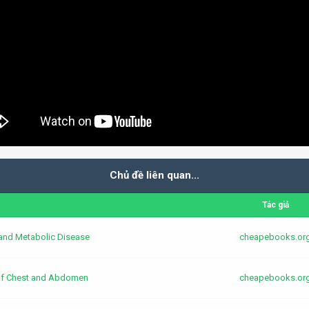
Chủ đề liên quan...
Tác giả
and Metabolic Disease
cheapebooks.or
of Chest and Abdomen
cheapebooks.or