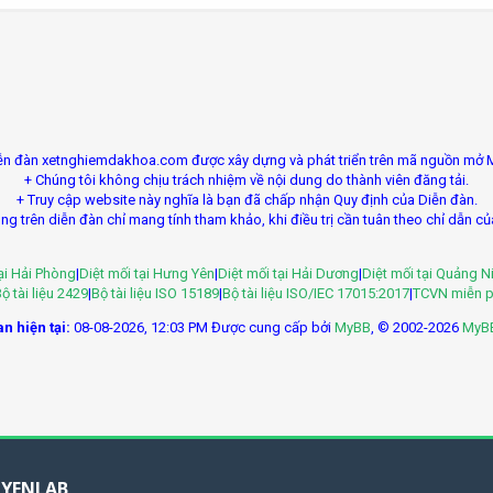
ễn đàn xetnghiemdakhoa.com được xây dựng và phát triển trên mã nguồn mở 
+ Chúng tôi không chịu trách nhiệm về nội dung do thành viên đăng tải.
+ Truy cập website này nghĩa là bạn đã chấp nhận Quy định của Diễn đàn.
ng trên diễn đàn chỉ mang tính tham khảo, khi điều trị cần tuân theo chỉ dẫn củ
tại Hải Phòng
|
Diệt mối tại Hưng Yên
|
Diệt mối tại Hải Dương
|
Diệt mối tại Quảng N
ộ tài liệu 2429
|
Bộ tài liệu ISO 15189
|
Bộ tài liệu ISO/IEC 17015:2017
|
TCVN miễn p
n hiện tại:
08-08-2026, 12:03 PM
Được cung cấp bởi
MyBB
, © 2002-2026
MyB
YENLAB