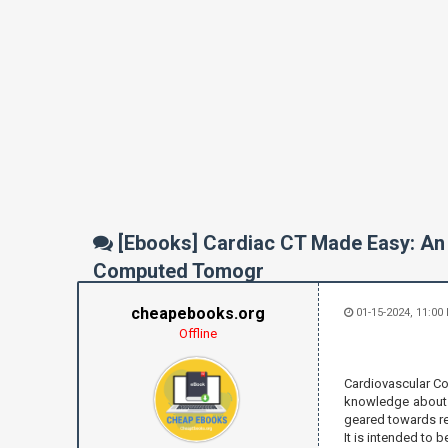
[Ebooks] Cardiac CT Made Easy: An 
Computed Tomogr
cheapebooks.org
01-15-2024, 11:00
Offline
Cardiovascular Co
knowledge about t
geared towards rea
It is intended to 