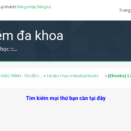
quý khách!
Đăng nhập
Đăng ký
Trang
iệm đa khoa
ọc :::...
[Ebooks] C
 GIÁO TRÌNH - TÀI LIỆU:::...
Tài liệu Y học
Medical Books
Tìm kiếm mọi thứ bạn cần tại đây