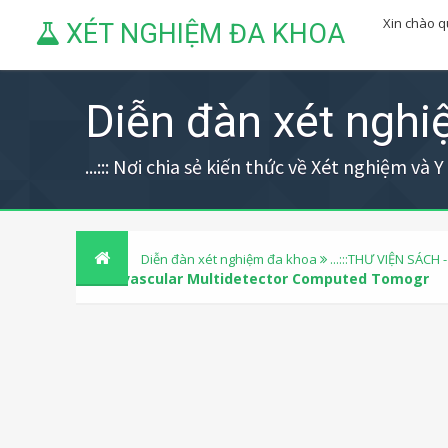
Xin chào 
XÉT NGHIỆM ĐA KHOA
Diễn đàn xét ngh
...::: Nơi chia sẻ kiến thức về Xét nghiệm và Y h
Diễn đàn xét nghiệm đa khoa
...:::THƯ VIỆN SÁCH -
Cardiovascular Multidetector Computed Tomogr