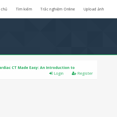
 chủ
Tìm kiếm
Trắc nghiệm Online
Upload ảnh
ardiac CT Made Easy: An Introduction to
Login
Register