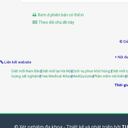
Xem ở phiên bản có thể in
Theo dõi chủ đề này
© Di
+ Nội du
Liên kết website
Diệt mối Nam Bắc
|
Diệt mối tại Hà Nội
|
Dịch vụ phun khử trùng
|
Diệt mối 
lượng xét nghiệm
|
Free Medical Atlas
|
MedQuizzes
|
Phần mềm nội kiểm
|
B
Thời gia
© Xét nghiệm đa khoa - Thiết kế và phát triển bởi
TU