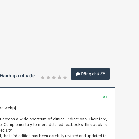
Đăng chủ đề
Đánh giá chủ đề:
#1
cross a wide spectrum of clinical indications. Therefore,
ike. Complementary to more detailed textbooks, this book is
cialty.
nd, the third edition has been carefully revised and updated to