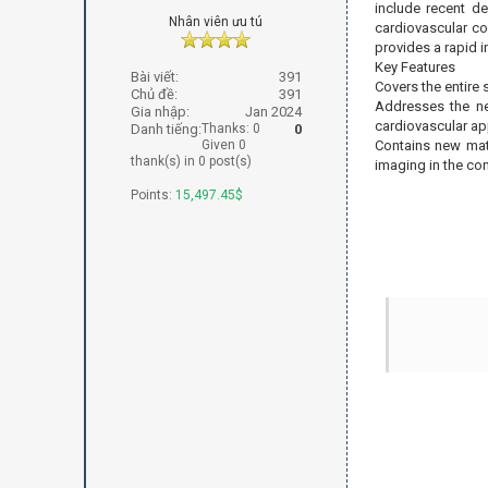
include recent de
Nhân viên ưu tú
cardiovascular c
provides a rapid i
Key Features
Bài viết:
391
Covers the entire
Chủ đề:
391
Addresses the ne
Gia nhập:
Jan 2024
cardiovascular app
Danh tiếng:
Thanks: 0
0
Given 0
Contains new mate
thank(s) in 0 post(s)
imaging in the con
Points:
15,497.45$