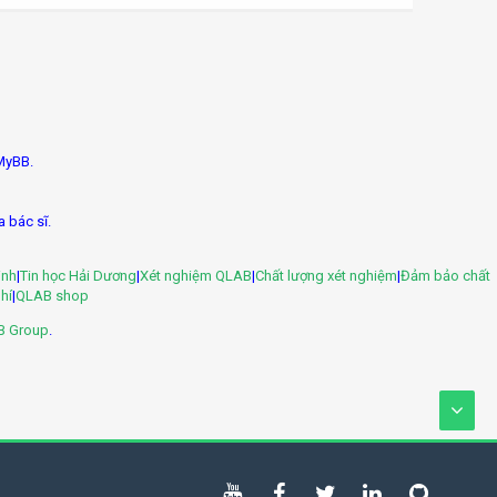
MyBB.
a bác sĩ.
inh
|
Tin học Hải Dương
|
Xét nghiệm QLAB
|
Chất lượng xét nghiệm
|
Đảm bảo chất
hí
|
QLAB shop
B Group
.