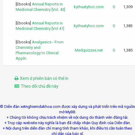
[Ebooks]
Annual Reports in
kythuatyhoc.com
0
1,309
Medicinal Chemistry [Vol. 43]
[Ebooks]
Annual Reports in
kythuatyhoc.com
0
1,383
Medicinal Chemistry [Vol 41]
[Ebooks]
Analgesics - From
Chemistry and
Medquizzes.net
0
1,385
Pharmacology to Clinical
Appln.
Xem ở phiên bản có thể in
Theo dõi chủ đề này
© Diễn đàn xetnghiemdakhoa.com được xây dựng và phát triển trên mã nguồn
mở MyBB.
+ Chúng tôi không chịu trách nhiệm về nội dung do thành viên đăng tải.
+ Truy cập website này nghĩa là bạn đã chấp nhận Quy định của Diễn đàn.
+ Nội dung trên diễn đàn chỉ mang tính tham khảo, khi điều trị cần tuân theo
chỉ dẫn của bác sĩ.