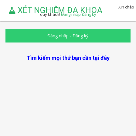
Xin chào
XÉT NGHIỆM ĐA KHOA
quý khách!
Đăng nhập
Đăng ký
Đăng nhập
-
Đăng ký
Tìm kiếm mọi thứ bạn cần tại đây