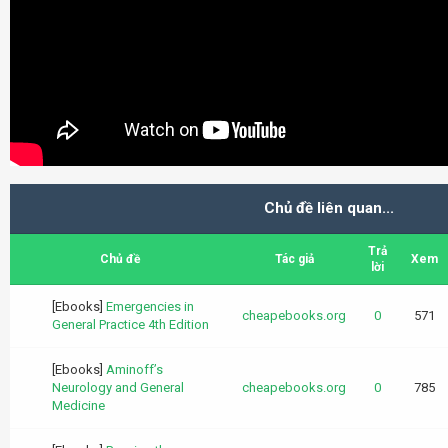
Chủ đề liên quan...
Trả
Chủ đề
Tác giả
Xem
lời
[Ebooks]
Emergencies in
cheapebooks.org
0
571
General Practice 4th Edition
[Ebooks]
Aminoff’s
Neurology and General
cheapebooks.org
0
785
Medicine