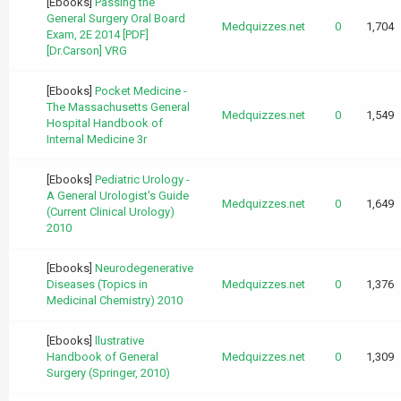
[Ebooks]
Passing the
General Surgery Oral Board
Medquizzes.net
0
1,704
Exam, 2E 2014 [PDF]
[Dr.Carson] VRG
[Ebooks]
Pocket Medicine -
The Massachusetts General
Medquizzes.net
0
1,549
Hospital Handbook of
Internal Medicine 3r
[Ebooks]
Pediatric Urology -
A General Urologist's Guide
Medquizzes.net
0
1,649
(Current Clinical Urology)
2010
[Ebooks]
Neurodegenerative
Diseases (Topics in
Medquizzes.net
0
1,376
Medicinal Chemistry) 2010
[Ebooks]
llustrative
Handbook of General
Medquizzes.net
0
1,309
Surgery (Springer, 2010)