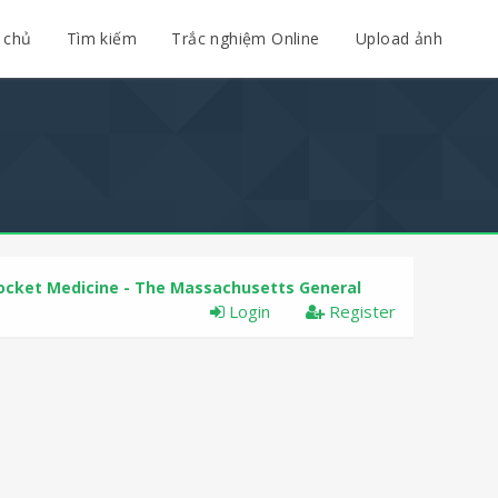
 chủ
Tìm kiếm
Trắc nghiệm Online
Upload ảnh
ocket Medicine - The Massachusetts General
Login
Register