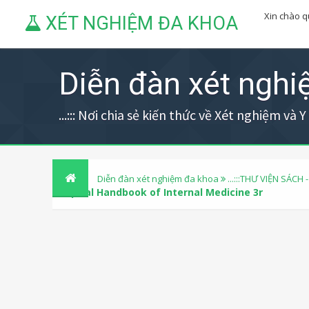
Xin chào 
XÉT NGHIỆM ĐA KHOA
Diễn đàn xét ngh
...::: Nơi chia sẻ kiến thức về Xét nghiệm và Y h
Diễn đàn xét nghiệm đa khoa
...:::THƯ VIỆN SÁCH -
Hospital Handbook of Internal Medicine 3r