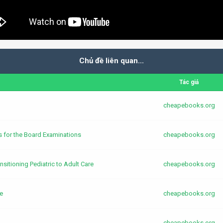
Chủ đề liên quan...
Tác giả
cheapebooks.org
 for the Board Examinations
cheapebooks.org
itioning Pediatric to Adult Care
cheapebooks.org
e
cheapebooks.org
cheapebooks.org