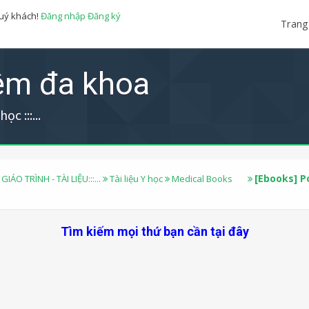
quý khách!
Đăng nhập
Đăng ký
Trang
iệm đa khoa
ọc :::...
[Ebooks] P
 GIÁO TRÌNH - TÀI LIỆU:::...
Tài liệu Y học
Medical Books
Tìm kiếm mọi thứ bạn cần tại đây