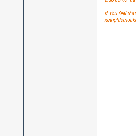
If You feel tha
xetnghiemdak