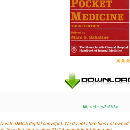
https://bit.ly/3xS6lSe
ly with DMCA digital copyright. We do not store files not owned 
ve links that lead to sites DMCA copyright infringement.