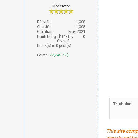
Moderator
Bài viết:
1,008
Chủ đề:
1,008
Gia nhập:
May 2021
Danh tiếng:
Thanks: 0
0
Given 0
thank(s) in 0 post(s)
Points:
27,745.77$
Trích dẫn:
This site comp
also do not ha