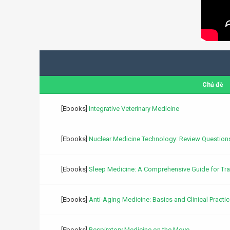
Chủ đề
[Ebooks]
Integrative Veterinary Medicine
[Ebooks]
Nuclear Medicine Technology: Review Questions
[Ebooks]
Sleep Medicine: A Comprehensive Guide for Trans
[Ebooks]
Anti-Aging Medicine: Basics and Clinical Practic
[Ebooks]
Respiratory Medicine on the Move