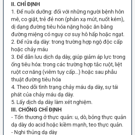
II
. CHỈ ĐỊNH
1. Để nuôi dưỡng: đối với những người bệnh hôn
mê, co giật, trẻ đẻ non (phản xạ mút, nuốt kém),
dị dạng đường tiêu hóa nặng hoặc ăn bằng
đường miệng có nguy cơ suy hô hấp hoặc ngạt.
2. Để rửa dạ dày: trong trường hợp ngộ độc cấp
hoặc chảy máu
3. Để dẫn lưu dịch dạ dày, giúp giảm áp lực trong
ống tiêu hóa: trong các trường hợp tắc ruột, liệt
ruột cơ năng (viêm tụy cấp…) hoặc sau phẫu
thuật đường tiêu hóa
4. Theo dõi tình trạng chảy máu dạ dày, sự tái
phát của chảy máu dạ dày.
5. Lấy dịch dạ dày làm xét nghiệm.
I
I
I
. CHỐNG CHỈ ĐỊNH
- Tổn thương ở thực quản: u, dò, bỏng thực quản
dạ dày do acid hoặc kiềm mạnh, teo thực quản.
- Nghi thủng dạ dày