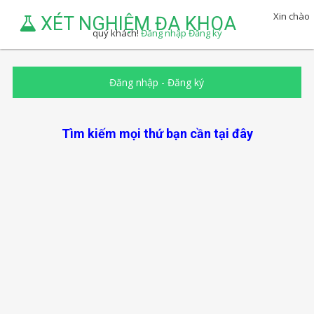
Xin chào
XÉT NGHIỆM ĐA KHOA
quý khách!
Đăng nhập
Đăng ký
Đăng nhập
-
Đăng ký
Tìm kiếm mọi thứ bạn cần tại đây