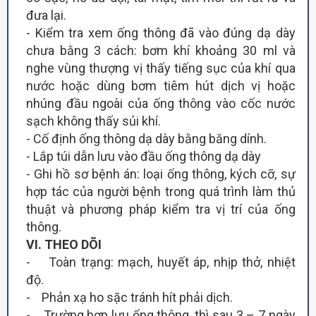
đưa lại.
- Kiểm tra xem ống thông đã vào đúng dạ dày
chưa bằng 3 cách: bơm khí khoảng 30 ml và
nghe vùng thượng vị thấy tiếng sục của khí qua
nước hoặc dùng bơm tiêm hút dịch vị hoặc
nhúng đầu ngoài của ống thông vào cốc nước
sạch không thấy sủi khí.
- Cố định ống thông dạ dày bằng băng dính.
- Lắp túi dẫn lưu vào đầu ống thông dạ dày
- Ghi hồ sơ bệnh án: loại ống thông, kých cỡ, sự
hợp tác của người bệnh trong quá trình làm thủ
thuật và phương pháp kiểm tra vị trí của ống
thông.
V
I
. THEO DÕI
- Toàn trạng: mạch, huyết áp, nhịp thở, nhiệt
độ.
- Phản xạ ho sặc tránh hít phải dịch.
- Trường hợp lưu ống thông, thì sau 3 – 7 ngày