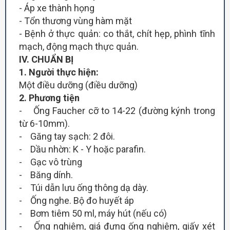
- Áp xe thành họng
- Tổn thương vùng hàm mặt
- Bệnh ở thực quản: co thắt, chít hẹp, phình tĩnh
mạch, động mạch thực quản.
I
V
. CHUẨN BỊ
1
. Người thực hiện:
Một điều dưỡng (điều dưỡng)
2
. Phương tiện
- Ống Faucher cỡ to 14-22 (đường kýnh trong
từ 6-10mm).
- Găng tay sạch: 2 đôi.
- Dầu nhờn: K - Y hoặc parafin.
- Gạc vô trùng
- Băng dính.
- Túi dẫn lưu ống thông dạ dày.
- Ống nghe. Bộ đo huyết áp
- Bơm tiêm 50 ml, máy hút (nếu có)
- Ống nghiệm, giá đựng ống nghiệm, giấy xét