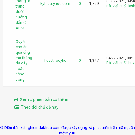
thông tá
05-04-2021, 04:
kythuatyhoc.com
0
1,759
tràng
Bài viết cuối
:
kyt
dưới
hướng
dẫn C-
ARM
Quy trình
cho ăn
qua ống
mở thông
04-27-2021, 03:
huyethocyhd
0
1,347
dạ dày
Bài viết cuối
:
huy
hoặc
hỗng
tràng
Xem ở phiên bản có thể in
Theo dõi chủ đề này
© Diễn đàn xetnghiemdakhoa.com được xây dựng và phát triển trên mã nguồn
mở MyBB.