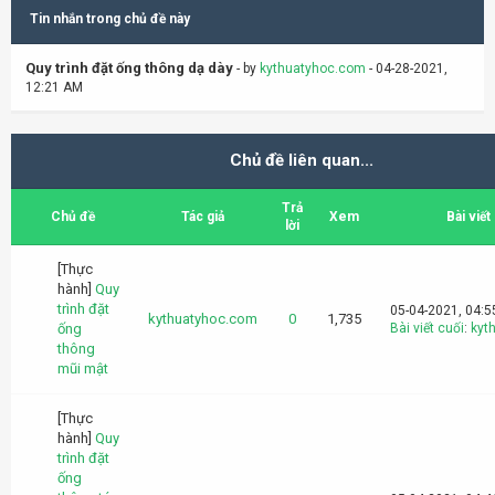
Tin nhắn trong chủ đề này
Quy trình đặt ống thông dạ dày
- by
kythuatyhoc.com
- 04-28-2021,
12:21 AM
Chủ đề liên quan...
Trả
Chủ đề
Tác giả
Xem
Bài viết
lời
[Thực
hành]
Quy
trình đặt
05-04-2021, 04:
kythuatyhoc.com
0
1,735
ống
Bài viết cuối
:
kyt
thông
mũi mật
[Thực
hành]
Quy
trình đặt
ống