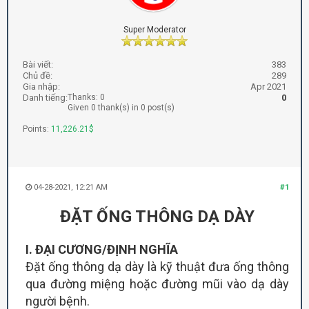
Super Moderator
Bài viết:
383
Chủ đề:
289
Gia nhập:
Apr 2021
Danh tiếng:
Thanks: 0
0
Given 0 thank(s) in 0 post(s)
Points:
11,226.21$
04-28-2021, 12:21 AM
#1
ĐẶ
T ỐNG THÔNG DẠ DÀY
I
. ĐẠI CƯƠNG/ĐỊNH NGHĨA
Đặt ống thông dạ dày là kỹ thuật đưa ống thông
qua đường miệng hoặc đường mũi vào dạ dày
người bệnh.