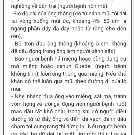
nghiêng về bên trái (người bệnh hôn mê).
- Đo độ dài của ống thông (đo từ cánh mũi tới dái
tai vòng xuống mũi ức, khoảng 45- 50 cm là
ngang phần đáy dạ dày hoặc từ răng cho đến
rốn).
- Bôi trơn đầu ống thông (khoảng 5 cm, không
để dầu đọng trong ống làm người bệnh sặc)
- Bảo người bệnh há miệng hoặc dùng dụng cụ
mở miệng hoặc canun Guedel (người bệnh
không tỉnh), luồn ống thông qua miệng. Nếu khó
khăn có thể luồn qua mũi theo đường đi của lỗ
mũi.
- Nhẹ nhàng đưa ống vào miệng, sát má, tránh
vòm họng và lưỡi gà, động viên người bệnh nuốt
mặc dầu rất khó chịu, trong khi đó người điều
dưỡng từ từ đẩy ống và đến khi vạch đánh dấu
chạm tới cung răng thì dừng lại. Nếu người bệnh
có sặc, ho dữ dội, tái mặt, tím môi thì rút ra và