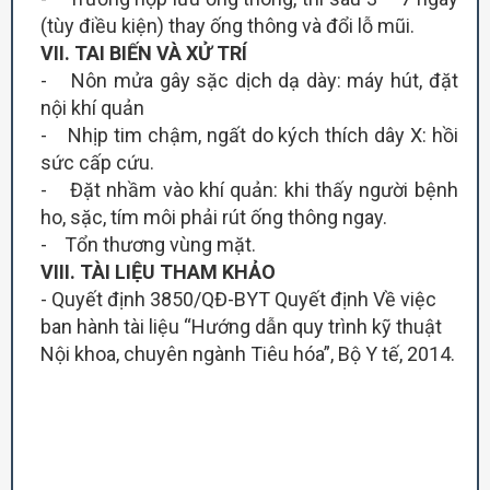
(tùy điều kiện) thay ống thông và đổi lỗ mũi.
V
II
. TAI BIẾN VÀ XỬ TRÍ
- Nôn mửa gây sặc dịch dạ dày: máy hút, đặt
nội khí quản
- Nhịp tim chậm, ngất do kých thích dây X: hồi
sức cấp cứu.
- Đặt nhầm vào khí quản: khi thấy người bệnh
ho, sặc, tím môi phải rút ống thông ngay.
- Tổn thương vùng mặt.
V
I
I
I
. TÀI LIỆU THAM KHẢO
- Quyết định 3850/QĐ-BYT Quyết định Về việc
ban hành tài liệu “Hướng dẫn quy trình kỹ thuật
Nội khoa, chuyên ngành Tiêu hóa”, Bộ Y tế, 2014.