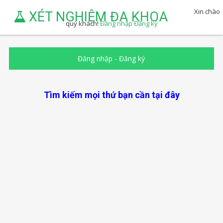
Xin chào
XÉT NGHIỆM ĐA KHOA
quý khách!
Đăng nhập
Đăng ký
Đăng nhập
-
Đăng ký
Tìm kiếm mọi thứ bạn cần tại đây