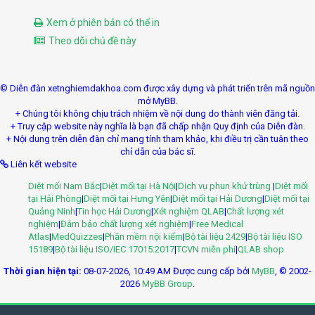
Xem ở phiên bản có thể in
Theo dõi chủ đề này
© Diễn đàn xetnghiemdakhoa.com được xây dựng và phát triển trên mã nguồn
mở MyBB.
+ Chúng tôi không chịu trách nhiệm về nội dung do thành viên đăng tải.
+ Truy cập website này nghĩa là bạn đã chấp nhận Quy định của Diễn đàn.
+ Nội dung trên diễn đàn chỉ mang tính tham khảo, khi điều trị cần tuân theo
chỉ dẫn của bác sĩ.
Liên kết website
Diệt mối Nam Bắc
|
Diệt mối tại Hà Nội
|
Dịch vụ phun khử trùng
|
Diệt mối
tại Hải Phòng
|
Diệt mối tại Hưng Yên
|
Diệt mối tại Hải Dương
|
Diệt mối tại
Quảng Ninh
|
Tin học Hải Dương
|
Xét nghiệm QLAB
|
Chất lượng xét
nghiệm
|
Đảm bảo chất lượng xét nghiệm
|
Free Medical
Atlas
|
MedQuizzes
|
Phần mềm nội kiểm
|
Bộ tài liệu 2429
|
Bộ tài liệu ISO
15189
|
Bộ tài liệu ISO/IEC 17015:2017
|
TCVN miễn phí
|
QLAB shop
Thời gian hiện tại:
08-07-2026, 10:49 AM
Được cung cấp bởi
MyBB
, © 2002-
2026
MyBB Group
.