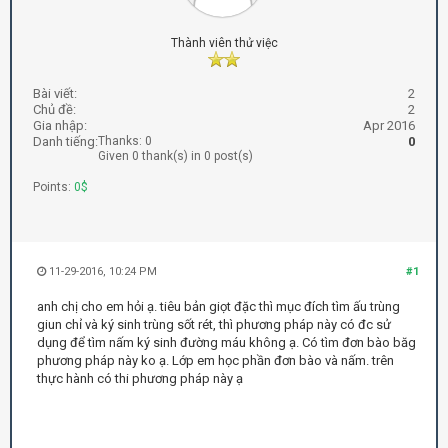
Thành viên thử việc
Bài viết:
2
Chủ đề:
2
Gia nhập:
Apr 2016
Danh tiếng:
Thanks: 0
0
Given 0 thank(s) in 0 post(s)
Points:
0$
11-29-2016, 10:24 PM
#1
anh chị cho em hỏi ạ. tiêu bản giọt đặc thì mục đích tìm ấu trùng
giun chỉ và ký sinh trùng sốt rét, thì phương pháp này có đc sử
dụng để tìm nấm ký sinh đường máu không ạ. Có tìm đơn bào băg
phương pháp này ko ạ. Lớp em học phần đơn bào và nấm. trên
thực hành có thi phương pháp này ạ