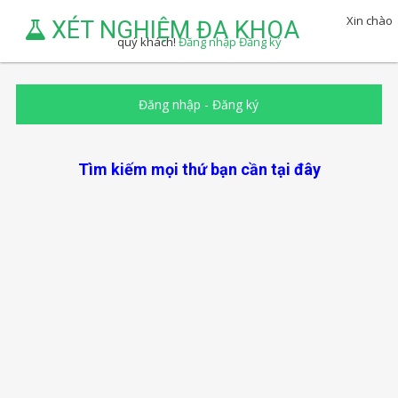
Xin chào
XÉT NGHIỆM ĐA KHOA
quý khách!
Đăng nhập
Đăng ký
Đăng nhập
-
Đăng ký
Tìm kiếm mọi thứ bạn cần tại đây