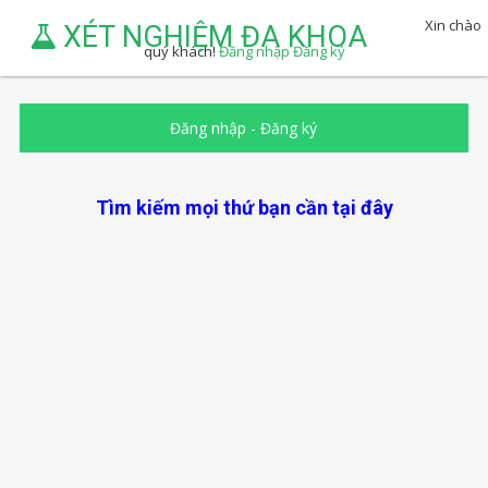
Xin chào
XÉT NGHIỆM ĐA KHOA
quý khách!
Đăng nhập
Đăng ký
Đăng nhập
-
Đăng ký
Tìm kiếm mọi thứ bạn cần tại đây