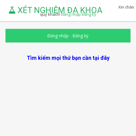
Xin chào
XÉT NGHIỆM ĐA KHOA
quý khách!
Đăng nhập
Đăng ký
Đăng nhập
-
Đăng ký
Tìm kiếm mọi thứ bạn cần tại đây