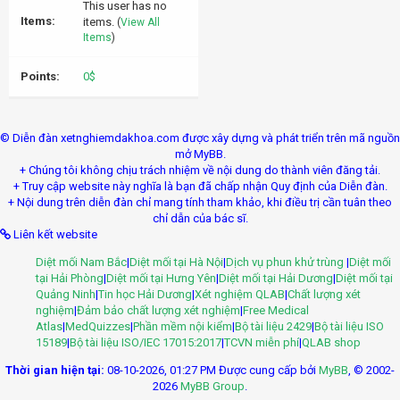
This user has no
Items:
items.
(
View All
Items
)
Points:
0$
© Diễn đàn xetnghiemdakhoa.com được xây dựng và phát triển trên mã nguồn
mở MyBB.
+ Chúng tôi không chịu trách nhiệm về nội dung do thành viên đăng tải.
+ Truy cập website này nghĩa là bạn đã chấp nhận Quy định của Diễn đàn.
+ Nội dung trên diễn đàn chỉ mang tính tham khảo, khi điều trị cần tuân theo
chỉ dẫn của bác sĩ.
Liên kết website
Diệt mối Nam Bắc
|
Diệt mối tại Hà Nội
|
Dịch vụ phun khử trùng
|
Diệt mối
tại Hải Phòng
|
Diệt mối tại Hưng Yên
|
Diệt mối tại Hải Dương
|
Diệt mối tại
Quảng Ninh
|
Tin học Hải Dương
|
Xét nghiệm QLAB
|
Chất lượng xét
nghiệm
|
Đảm bảo chất lượng xét nghiệm
|
Free Medical
Atlas
|
MedQuizzes
|
Phần mềm nội kiểm
|
Bộ tài liệu 2429
|
Bộ tài liệu ISO
15189
|
Bộ tài liệu ISO/IEC 17015:2017
|
TCVN miễn phí
|
QLAB shop
Thời gian hiện tại:
08-10-2026, 01:27 PM
Được cung cấp bởi
MyBB
, © 2002-
2026
MyBB Group
.