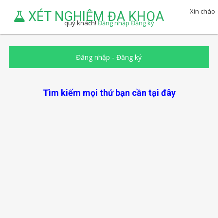
Xin chào
XÉT NGHIỆM ĐA KHOA
quý khách!
Đăng nhập
Đăng ký
Đăng nhập
-
Đăng ký
Tìm kiếm mọi thứ bạn cần tại đây