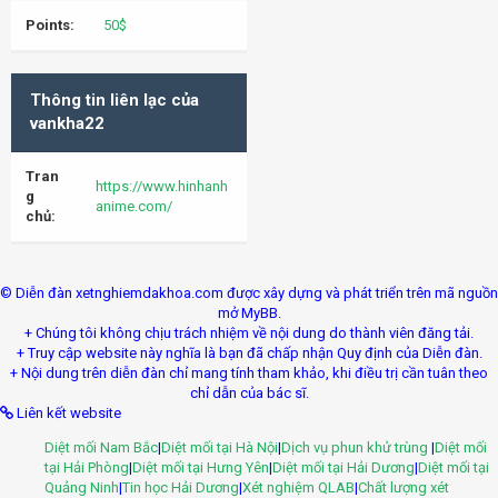
Points:
50$
Thông tin liên lạc của
vankha22
Tran
https://www.hinhanh
g
anime.com/
chủ:
© Diễn đàn xetnghiemdakhoa.com được xây dựng và phát triển trên mã nguồn
mở MyBB.
+ Chúng tôi không chịu trách nhiệm về nội dung do thành viên đăng tải.
+ Truy cập website này nghĩa là bạn đã chấp nhận Quy định của Diễn đàn.
+ Nội dung trên diễn đàn chỉ mang tính tham khảo, khi điều trị cần tuân theo
chỉ dẫn của bác sĩ.
Liên kết website
Diệt mối Nam Bắc
|
Diệt mối tại Hà Nội
|
Dịch vụ phun khử trùng
|
Diệt mối
tại Hải Phòng
|
Diệt mối tại Hưng Yên
|
Diệt mối tại Hải Dương
|
Diệt mối tại
Quảng Ninh
|
Tin học Hải Dương
|
Xét nghiệm QLAB
|
Chất lượng xét