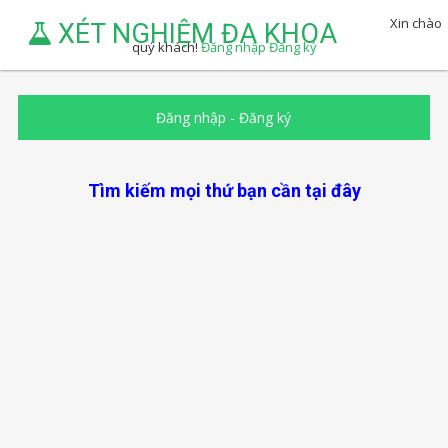
Xin chào
XÉT NGHIỆM ĐA KHOA
quý khách!
Đăng nhập
Đăng ký
Đăng nhập
-
Đăng ký
Tìm kiếm mọi thứ bạn cần tại đây