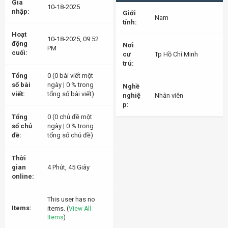
Gia
10-18-2025
nhập:
Giới
Nam
tính:
Hoạt
10-18-2025, 09:52
động
Nơi
PM
cuối:
cư
Tp Hồ Chí Minh
trú:
Tổng
0 (0 bài viết một
số bài
ngày | 0 % trong
Nghề
viết:
tổng số bài viết)
nghiệ
Nhân viên
p:
Tổng
0 (0 chủ đề một
số chủ
ngày | 0 % trong
đề:
tổng số chủ đề)
Thời
gian
4 Phút, 45 Giây
online:
This user has no
Items:
items.
(
View All
Items
)