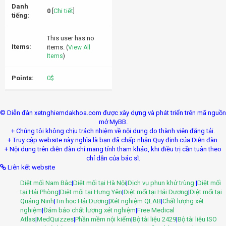
Danh
0
[
Chi tiết
]
tiếng:
This user has no
Items:
items.
(
View All
Items
)
Points:
0$
© Diễn đàn xetnghiemdakhoa.com được xây dựng và phát triển trên mã nguồn
mở MyBB.
+ Chúng tôi không chịu trách nhiệm về nội dung do thành viên đăng tải.
+ Truy cập website này nghĩa là bạn đã chấp nhận Quy định của Diễn đàn.
+ Nội dung trên diễn đàn chỉ mang tính tham khảo, khi điều trị cần tuân theo
chỉ dẫn của bác sĩ.
Liên kết website
Diệt mối Nam Bắc
|
Diệt mối tại Hà Nội
|
Dịch vụ phun khử trùng
|
Diệt mối
tại Hải Phòng
|
Diệt mối tại Hưng Yên
|
Diệt mối tại Hải Dương
|
Diệt mối tại
Quảng Ninh
|
Tin học Hải Dương
|
Xét nghiệm QLAB
|
Chất lượng xét
nghiệm
|
Đảm bảo chất lượng xét nghiệm
|
Free Medical
Atlas
|
MedQuizzes
|
Phần mềm nội kiểm
|
Bộ tài liệu 2429
|
Bộ tài liệu ISO