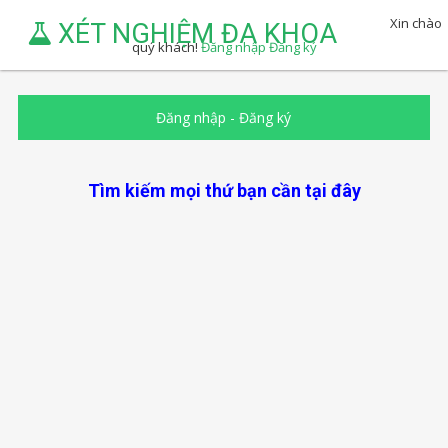
Xin chào
XÉT NGHIỆM ĐA KHOA
quý khách!
Đăng nhập
Đăng ký
Đăng nhập
-
Đăng ký
Tìm kiếm mọi thứ bạn cần tại đây