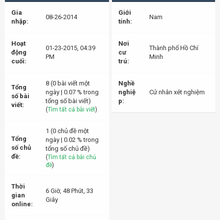
Gia
Giới
08-26-2014
Nam
nhập:
tính:
Hoạt
Nơi
01-23-2015, 04:39
Thành phố Hồ Chí
động
cư
PM
Minh
cuối:
trú:
8 (0 bài viết một
Nghề
Tổng
ngày | 0.07 % trong
nghiệ
Cử nhân xét nghiệm
số bài
tổng số bài viết)
p:
viết:
(
Tìm tất cả bài viết
)
1 (0 chủ đề một
Tổng
ngày | 0.02 % trong
số chủ
tổng số chủ đề)
đề:
(
Tìm tất cả bài chủ
đề
)
Thời
6 Giờ, 48 Phút, 33
gian
Giây
online: