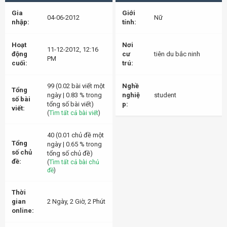
Gia
Giới
04-06-2012
Nữ
nhập:
tính:
Hoạt
Nơi
11-12-2012, 12:16
động
cư
tiên du bắc ninh
PM
cuối:
trú:
99 (0.02 bài viết một
Nghề
Tổng
ngày | 0.83 % trong
nghiệ
student
số bài
tổng số bài viết)
p:
viết:
(
Tìm tất cả bài viết
)
40 (0.01 chủ đề một
Tổng
ngày | 0.65 % trong
số chủ
tổng số chủ đề)
đề:
(
Tìm tất cả bài chủ
đề
)
Thời
gian
2 Ngày, 2 Giờ, 2 Phút
online: