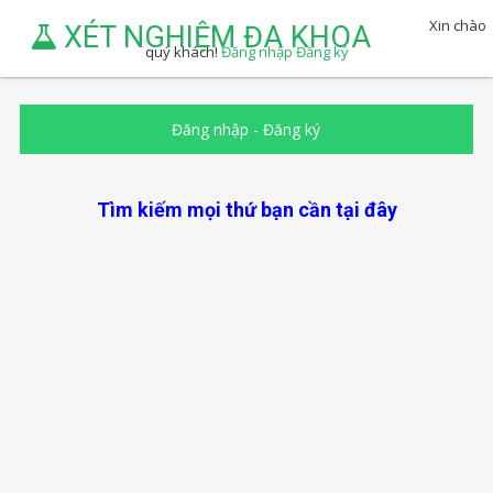
Xin chào
XÉT NGHIỆM ĐA KHOA
quý khách!
Đăng nhập
Đăng ký
Đăng nhập
-
Đăng ký
Tìm kiếm mọi thứ bạn cần tại đây