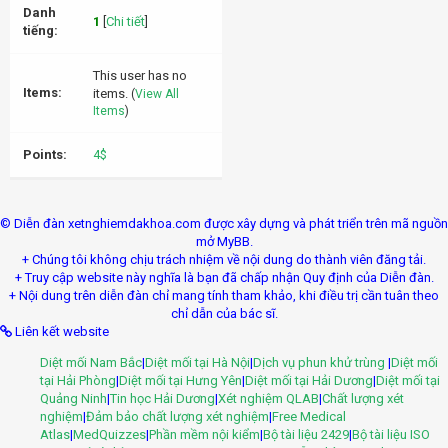
Danh
1
[
Chi tiết
]
tiếng:
This user has no
Items:
items.
(
View All
Items
)
Points:
4$
© Diễn đàn xetnghiemdakhoa.com được xây dựng và phát triển trên mã nguồn
mở MyBB.
+ Chúng tôi không chịu trách nhiệm về nội dung do thành viên đăng tải.
+ Truy cập website này nghĩa là bạn đã chấp nhận Quy định của Diễn đàn.
+ Nội dung trên diễn đàn chỉ mang tính tham khảo, khi điều trị cần tuân theo
chỉ dẫn của bác sĩ.
Liên kết website
Diệt mối Nam Bắc
|
Diệt mối tại Hà Nội
|
Dịch vụ phun khử trùng
|
Diệt mối
tại Hải Phòng
|
Diệt mối tại Hưng Yên
|
Diệt mối tại Hải Dương
|
Diệt mối tại
Quảng Ninh
|
Tin học Hải Dương
|
Xét nghiệm QLAB
|
Chất lượng xét
nghiệm
|
Đảm bảo chất lượng xét nghiệm
|
Free Medical
Atlas
|
MedQuizzes
|
Phần mềm nội kiểm
|
Bộ tài liệu 2429
|
Bộ tài liệu ISO