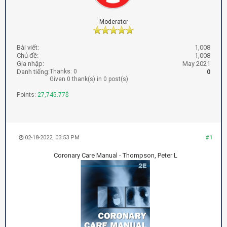
Moderator
Bài viết:
1,008
Chủ đề:
1,008
Gia nhập:
May 2021
Danh tiếng:
Thanks: 0
0
Given 0 thank(s) in 0 post(s)
Points:
27,745.77$
02-18-2022, 03:53 PM
#1
Coronary Care Manual - Thompson, Peter L