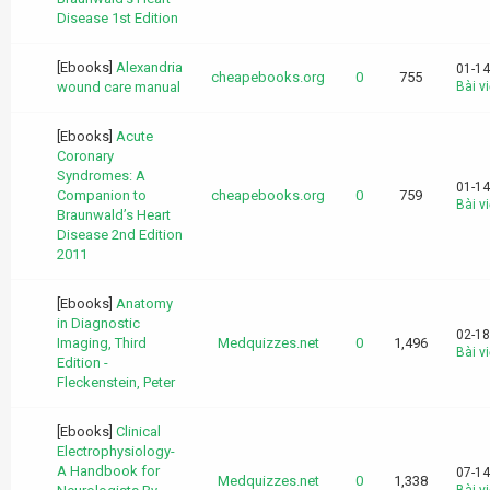
Disease 1st Edition
[Ebooks]
Alexandria
01-14
cheapebooks.org
0
755
wound care manual
Bài vi
[Ebooks]
Acute
Coronary
Syndromes: A
01-14
Companion to
cheapebooks.org
0
759
Bài vi
Braunwald’s Heart
Disease 2nd Edition
2011
[Ebooks]
Anatomy
in Diagnostic
02-18
Imaging, Third
Medquizzes.net
0
1,496
Bài vi
Edition -
Fleckenstein, Peter
[Ebooks]
Clinical
Electrophysiology-
A Handbook for
07-14
Medquizzes.net
0
1,338