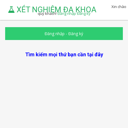
Xin chào
XÉT NGHIỆM ĐA KHOA
quý khách!
Đăng nhập
Đăng ký
Đăng nhập
-
Đăng ký
Tìm kiếm mọi thứ bạn cần tại đây