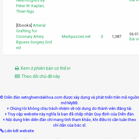
Neurologists By
Bài vi
Peter W. Kaplan,
Thien Ngu
[Ebooks]
Arterial
Grafting for
06-01
Coronary Artery
Medquizzes.net
0
1,387
Bài vi
Bypass Surgery 2nd
ed
Xem ở phiên bản có thể in
Theo dõi chủ đề này
© Diễn đàn xetnghiemdakhoa.com được xây dựng và phát triển trên mã nguồn
mở MyBB.
+ Chúng tôi không chịu trách nhiệm về nội dung do thành viên đăng tải.
+ Truy cập website này nghĩa là bạn đã chấp nhận Quy định của Diễn đàn.
+ Nội dung trên diễn đàn chỉ mang tính tham khảo, khi điều trị cần tuân theo
chỉ dẫn của bác sĩ.
Liên kết website