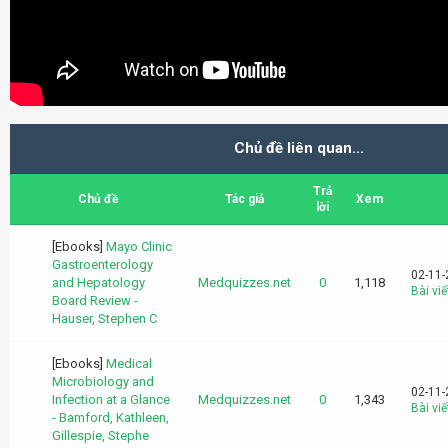
Chủ đề liên quan...
Trả
Chủ đề
Tác giả
Xem
lời
[Ebooks]
Mayo Clinic
Gastroenterology
02-11-
and Hepatology
Medquizzes.net
0
1,118
Bài viế
Board Review -
Hauser, Stephen C
[Ebooks]
Medical
Microbiology and
02-11-
Infection at a Glance
Medquizzes.net
0
1,343
Bài viế
- Bamford, Kathleen,
Gillespie, Stephe