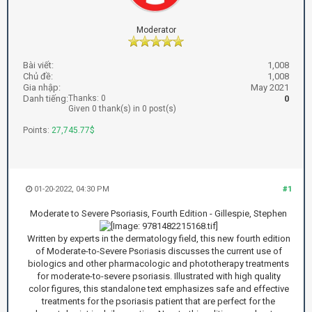
Moderator
Bài viết:
1,008
Chủ đề:
1,008
Gia nhập:
May 2021
Danh tiếng:
Thanks: 0
0
Given 0 thank(s) in 0 post(s)
Points:
27,745.77$
01-20-2022, 04:30 PM
#1
Moderate to Severe Psoriasis, Fourth Edition - Gillespie, Stephen
Written by experts in the dermatology field, this new fourth edition
of Moderate-to-Severe Psoriasis discusses the current use of
biologics and other pharmacologic and phototherapy treatments
for moderate-to-severe psoriasis. Illustrated with high quality
color figures, this standalone text emphasizes safe and effective
treatments for the psoriasis patient that are perfect for the