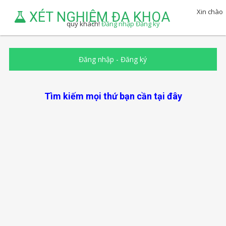
Xin chào
XÉT NGHIỆM ĐA KHOA
quý khách!
Đăng nhập
Đăng ký
Đăng nhập
-
Đăng ký
Tìm kiếm mọi thứ bạn cần tại đây