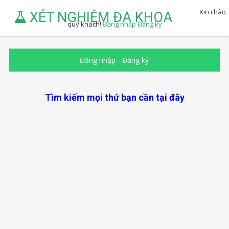
Xin chào
XÉT NGHIỆM ĐA KHOA
quý khách!
Đăng nhập
Đăng ký
Đăng nhập
-
Đăng ký
Tìm kiếm mọi thứ bạn cần tại đây