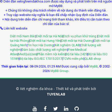
© Diễn đàn xetnghiemdakhoa.com được xây dựng và phát triển trên mã nguồn
mở MyBB.
+ Chúng tôi không chịu trách nhiệm về nội dung do thành viên đăng tải.
+ Truy cập website này nghĩa là bạn đã chấp nhận Quy định của Diễn đàn.
+ Nội dung trên diễn đàn chỉ mang tính tham khảo, khi điều trị cần tuân theo
chỉ dẫn của bác sĩ.
Liên kết website
Diệt mối Nam Bắc
|
Diệt mối tại Hà Nội
|
Dịch vụ phun khử trùng
|
Diệt mối
tại Hải Phòng
|
Diệt mối tại Hưng Yên
|
Diệt mối tại Hải Dương
|
Diệt mối tại
Quảng Ninh
|
Tin học Hải Dương
|
Xét nghiệm QLAB
|
Chất lượng xét
nghiệm
|
Đảm bảo chất lượng xét nghiệm
|
Free Medical
Atlas
|
MedQuizzes
|
Phần mềm nội kiểm
|
Bộ tài liệu 2429
|
Bộ tài liệu ISO
15189
|
Bộ tài liệu ISO/IEC 17015:2017
|
TCVN miễn phí
|
QLAB shop
Thời gian hiện tại:
08-09-2026, 01:29 AM
Được cung cấp bởi
MyBB
, © 2002-
2026
MyBB Group
.
© Xét nghiệm đa khoa - Thiết kế và phát triển bởi
TUYENLAB