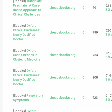
[Ebooks]
Transplant
Psychiatry: A Case-
02-1
cheapebooks.org
0
791
Based Approach to
Bài v
Clinical Challenges
[Ebooks]
Oxford
Clinical Guidelines:
02-0
cheapebooks.org
0
799
Newly Qualified
Bài v
Doctor
[Ebooks]
Oxford
02-0
Case Histories in
cheapebooks.org
0
754
Bài v
Obstetric Medicine
[Ebooks]
Oxford
Clinical Guidelines:
01-3
cheapebooks.org
0
808
Newly Qualified
Bài v
Doctor
[Ebooks]
Respiratory
01-2
cheapebooks.org
0
723
Symptoms
Bài v
[Ebooks]
Oxford