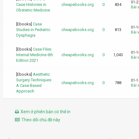
01-2
Case Histories in
cheapebooks.org
0
834
Bài v
Obstetric Medicine
[Ebooks]
Case
01-1
Studies in Pediatric
cheapebooks.org
0
813
Bài v
Dysphagia
[Ebooks]
Case Files:
01-1
Internal Medicine 6th
cheapebooks.org
0
1,043
Bài v
Edition 2021
[Ebooks]
Aesthetic
Surgery Techniques:
01-1
cheapebooks.org
0
788
A Case-Based
Bài v
Approach
Xem ở phiên bản có thể in
Theo dõi chủ đề này