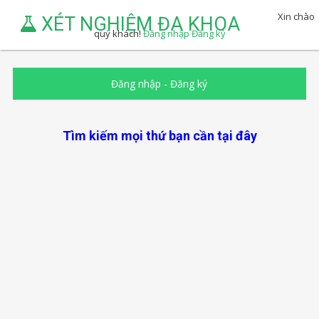
Xin chào
XÉT NGHIỆM ĐA KHOA
quý khách!
Đăng nhập
Đăng ký
Đăng nhập
-
Đăng ký
Tìm kiếm mọi thứ bạn cần tại đây