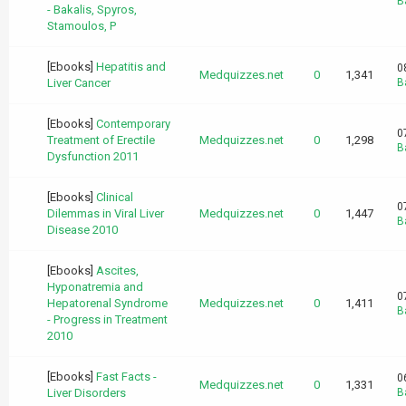
B
- Bakalis, Spyros,
Stamoulos, P
[Ebooks]
Hepatitis and
0
Medquizzes.net
0
1,341
Liver Cancer
B
[Ebooks]
Contemporary
0
Treatment of Erectile
Medquizzes.net
0
1,298
B
Dysfunction 2011
[Ebooks]
Clinical
0
Dilemmas in Viral Liver
Medquizzes.net
0
1,447
B
Disease 2010
[Ebooks]
Ascites,
Hyponatremia and
0
Hepatorenal Syndrome
Medquizzes.net
0
1,411
B
- Progress in Treatment
2010
[Ebooks]
Fast Facts -
0
Medquizzes.net
0
1,331
Liver Disorders
B