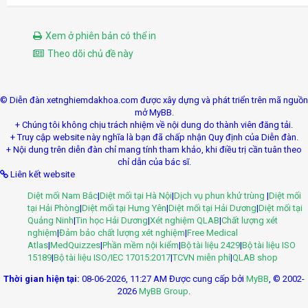
Xem ở phiên bản có thể in
Theo dõi chủ đề này
© Diễn đàn xetnghiemdakhoa.com được xây dựng và phát triển trên mã nguồn
mở MyBB.
+ Chúng tôi không chịu trách nhiệm về nội dung do thành viên đăng tải.
+ Truy cập website này nghĩa là bạn đã chấp nhận Quy định của Diễn đàn.
+ Nội dung trên diễn đàn chỉ mang tính tham khảo, khi điều trị cần tuân theo
chỉ dẫn của bác sĩ.
Liên kết website
Diệt mối Nam Bắc
|
Diệt mối tại Hà Nội
|
Dịch vụ phun khử trùng
|
Diệt mối
tại Hải Phòng
|
Diệt mối tại Hưng Yên
|
Diệt mối tại Hải Dương
|
Diệt mối tại
Quảng Ninh
|
Tin học Hải Dương
|
Xét nghiệm QLAB
|
Chất lượng xét
nghiệm
|
Đảm bảo chất lượng xét nghiệm
|
Free Medical
Atlas
|
MedQuizzes
|
Phần mềm nội kiểm
|
Bộ tài liệu 2429
|
Bộ tài liệu ISO
15189
|
Bộ tài liệu ISO/IEC 17015:2017
|
TCVN miễn phí
|
QLAB shop
Thời gian hiện tại:
08-06-2026, 11:27 AM
Được cung cấp bởi
MyBB
, © 2002-
2026
MyBB Group
.