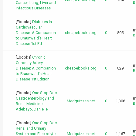
Cancer, Lung, Liver and
B
Infectious Diseases
[Ebooks]
Diabetes in
Cardiovascular
0
Disease: A Companion
cheapebooks.org
0
805
B
to Braunwald’s Heart
Disease 1st Ed
[Ebooks]
Chronic
Coronary Artery
0
Disease: A Companion
cheapebooks.org
0
829
B
to Braunwald’s Heart
Disease 1st Edition
[Ebooks]
One Stop Doc
Gastroenterology and
0
Medquizzes.net
0
1,306
Renal Medicine -
B
Adebayo, Danielle
[Ebooks]
One Stop Doc
Renal and Urinary
0
System and Electrolyte
Medquizzes.net
0
1,167