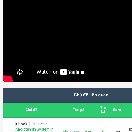
Chủ đề liên quan...
Trả
Chủ đề
Tác giả
Xem
lời
[Ebooks]
The Renin
Angiotensin System in
0
cheapebooks.org
0
764