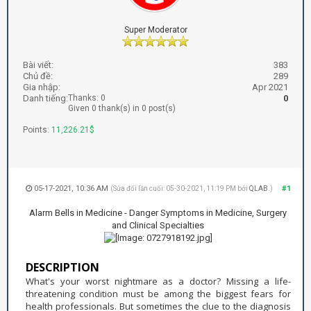
Super Moderator
Bài viết:
383
Chủ đề:
289
Gia nhập:
Apr 2021
Danh tiếng:
Thanks: 0
0
Given 0 thank(s) in 0 post(s)
Points:
11,226.21$
05-17-2021, 10:36 AM
#1
(Sửa đổi lần cuối: 05-30-2021, 11:19 PM bởi
QLAB
.)
Alarm Bells in Medicine - Danger Symptoms in Medicine, Surgery
and Clinical Specialties
DESCRIPTION
What's your worst nightmare as a doctor? Missing a life-
threatening condition must be among the biggest fears for
health professionals. But sometimes the clue to the diagnosis