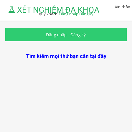
Xin chào
XÉT NGHIỆM ĐA KHOA
quý khách!
Đăng nhập
Đăng ký
Đăng nhập
-
Đăng ký
Tìm kiếm mọi thứ bạn cần tại đây