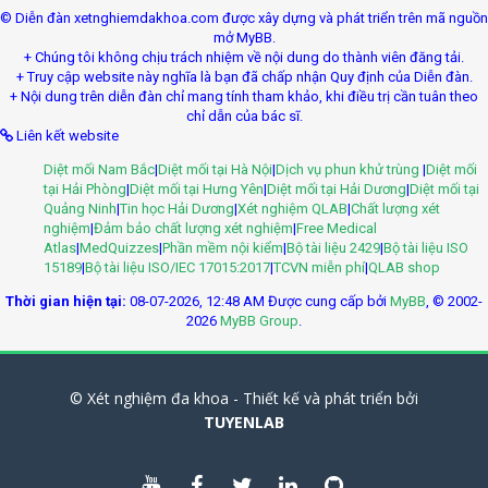
© Diễn đàn xetnghiemdakhoa.com được xây dựng và phát triển trên mã nguồn
mở MyBB.
+ Chúng tôi không chịu trách nhiệm về nội dung do thành viên đăng tải.
+ Truy cập website này nghĩa là bạn đã chấp nhận Quy định của Diễn đàn.
+ Nội dung trên diễn đàn chỉ mang tính tham khảo, khi điều trị cần tuân theo
chỉ dẫn của bác sĩ.
Liên kết website
Diệt mối Nam Bắc
|
Diệt mối tại Hà Nội
|
Dịch vụ phun khử trùng
|
Diệt mối
tại Hải Phòng
|
Diệt mối tại Hưng Yên
|
Diệt mối tại Hải Dương
|
Diệt mối tại
Quảng Ninh
|
Tin học Hải Dương
|
Xét nghiệm QLAB
|
Chất lượng xét
nghiệm
|
Đảm bảo chất lượng xét nghiệm
|
Free Medical
Atlas
|
MedQuizzes
|
Phần mềm nội kiểm
|
Bộ tài liệu 2429
|
Bộ tài liệu ISO
15189
|
Bộ tài liệu ISO/IEC 17015:2017
|
TCVN miễn phí
|
QLAB shop
Thời gian hiện tại:
08-07-2026, 12:48 AM
Được cung cấp bởi
MyBB
, © 2002-
2026
MyBB Group
.
© Xét nghiệm đa khoa - Thiết kế và phát triển bởi
TUYENLAB