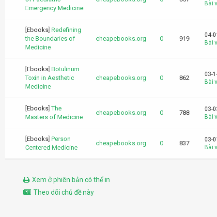
Bài v
Emergency Medicine
[Ebooks]
Redefining
04-0
the Boundaries of
cheapebooks.org
0
919
Bài v
Medicine
[Ebooks]
Botulinum
03-1
Toxin in Aesthetic
cheapebooks.org
0
862
Bài v
Medicine
[Ebooks]
The
03-0
cheapebooks.org
0
788
Masters of Medicine
Bài v
[Ebooks]
Person
03-0
cheapebooks.org
0
837
Centered Medicine
Bài v
Xem ở phiên bản có thể in
Theo dõi chủ đề này