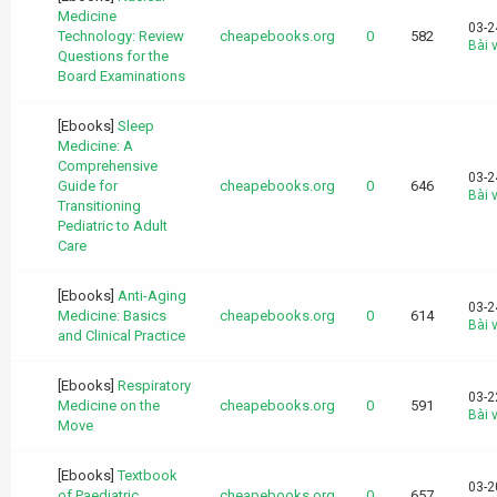
Medicine
03-2
Technology: Review
cheapebooks.org
0
582
Bài v
Questions for the
Board Examinations
[Ebooks]
Sleep
Medicine: A
Comprehensive
03-2
Guide for
cheapebooks.org
0
646
Bài v
Transitioning
Pediatric to Adult
Care
[Ebooks]
Anti-Aging
03-2
Medicine: Basics
cheapebooks.org
0
614
Bài v
and Clinical Practice
[Ebooks]
Respiratory
03-2
Medicine on the
cheapebooks.org
0
591
Bài v
Move
[Ebooks]
Textbook
03-2
of Paediatric
cheapebooks.org
0
657