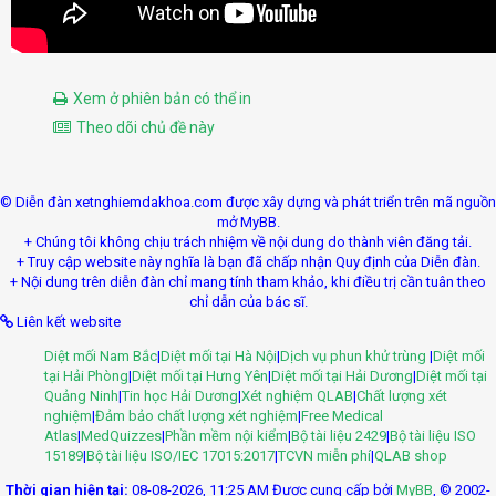
Xem ở phiên bản có thể in
Theo dõi chủ đề này
© Diễn đàn xetnghiemdakhoa.com được xây dựng và phát triển trên mã nguồn
mở MyBB.
+ Chúng tôi không chịu trách nhiệm về nội dung do thành viên đăng tải.
+ Truy cập website này nghĩa là bạn đã chấp nhận Quy định của Diễn đàn.
+ Nội dung trên diễn đàn chỉ mang tính tham khảo, khi điều trị cần tuân theo
chỉ dẫn của bác sĩ.
Liên kết website
Diệt mối Nam Bắc
|
Diệt mối tại Hà Nội
|
Dịch vụ phun khử trùng
|
Diệt mối
tại Hải Phòng
|
Diệt mối tại Hưng Yên
|
Diệt mối tại Hải Dương
|
Diệt mối tại
Quảng Ninh
|
Tin học Hải Dương
|
Xét nghiệm QLAB
|
Chất lượng xét
nghiệm
|
Đảm bảo chất lượng xét nghiệm
|
Free Medical
Atlas
|
MedQuizzes
|
Phần mềm nội kiểm
|
Bộ tài liệu 2429
|
Bộ tài liệu ISO
15189
|
Bộ tài liệu ISO/IEC 17015:2017
|
TCVN miễn phí
|
QLAB shop
Thời gian hiện tại:
08-08-2026, 11:25 AM
Được cung cấp bởi
MyBB
, © 2002-