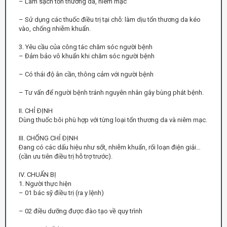
– Làm sạch tổn thương da, niêm mạc
– Sử dụng các thuốc điều trị tại chỗ: làm dịu tổn thương da kéo
vào, chống nhiễm khuẩn.
3. Yêu cầu của công tác chăm sóc người bệnh
– Đảm bảo vô khuẩn khi chăm sóc người bệnh
– Có thái độ ân cần, thông cảm với người bệnh
– Tư vấn để người bệnh tránh nguyên nhân gây bùng phát bệnh.
II. CHỈ ÐỊNH
Dùng thuốc bôi phù hợp với từng loại tổn thương da và niêm mạc.
III. CHỐNG CHỈ ÐỊNH
Ðang có các dấu hiệu như sốt, nhiễm khuẩn, rối loạn điện giải…
(cần ưu tiên điều trị hỗ trợ trước).
IV. CHUẨN BỊ
1. Người thực hiện
– 01 bác sỹ điều trị (ra y lệnh)
– 02 điều dưỡng được đào tạo về quy trình