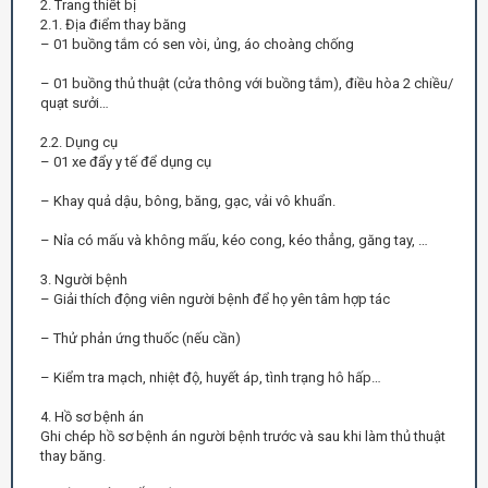
2. Trang thiết bị
2.1. Địa điểm thay băng
– 01 buồng tắm có sen vòi, ủng, áo choàng chống
– 01 buồng thủ thuật (cửa thông với buồng tắm), điều hòa 2 chiều/
quạt sưởi…
2.2. Dụng cụ
– 01 xe đẩy y tế để dụng cụ
– Khay quả dậu, bông, băng, gạc, vải vô khuẩn.
– Nỉa có mấu và không mấu, kéo cong, kéo thẳng, găng tay, …
3. Người bệnh
– Giải thích động viên người bệnh để họ yên tâm hợp tác
– Thử phản ứng thuốc (nếu cần)
– Kiểm tra mạch, nhiệt độ, huyết áp, tình trạng hô hấp…
4. Hồ sơ bệnh án
Ghi chép hồ sơ bệnh án người bệnh trước và sau khi làm thủ thuật
thay băng.