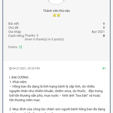
Thành viên thử việc
Bài viết:
8
Chủ đề:
8
Gia nhập:
Apr 2021
Danh tiếng:
Thanks: 0
0
Given 0 thank(s) in 0 post(s)
Points:
2$
04-27-2021, 03:53 PM
#1
I. ĐẠI CƯƠNG
1. Khái niệm
– Hồng ban đa dạng là tình trạng bệnh lý cấp tính, do nhiều
nguyên nhân như nhiễm khuẩn, nhiễm virus, do thuốc… đặc trưng
bởi tổn thương sẩn phù, mụn nước – hình ảnh “bia bắn” và hoặc
tổn thương niêm mạc.
2. Mục đích của công tác chăm sóc người bệnh hồng ban đa dạng