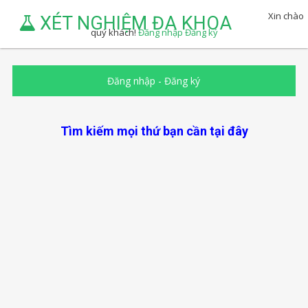
Xin chào
XÉT NGHIỆM ĐA KHOA
quý khách!
Đăng nhập
Đăng ký
Đăng nhập
-
Đăng ký
Tìm kiếm mọi thứ bạn cần tại đây