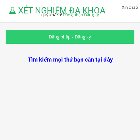
Xin chào
XÉT NGHIỆM ĐA KHOA
quý khách!
Đăng nhập
Đăng ký
Đăng nhập
-
Đăng ký
Tìm kiếm mọi thứ bạn cần tại đây