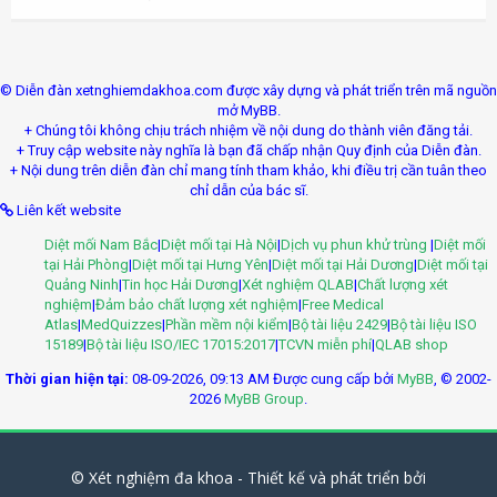
© Diễn đàn xetnghiemdakhoa.com được xây dựng và phát triển trên mã nguồn
mở MyBB.
+ Chúng tôi không chịu trách nhiệm về nội dung do thành viên đăng tải.
+ Truy cập website này nghĩa là bạn đã chấp nhận Quy định của Diễn đàn.
+ Nội dung trên diễn đàn chỉ mang tính tham khảo, khi điều trị cần tuân theo
chỉ dẫn của bác sĩ.
Liên kết website
Diệt mối Nam Bắc
|
Diệt mối tại Hà Nội
|
Dịch vụ phun khử trùng
|
Diệt mối
tại Hải Phòng
|
Diệt mối tại Hưng Yên
|
Diệt mối tại Hải Dương
|
Diệt mối tại
Quảng Ninh
|
Tin học Hải Dương
|
Xét nghiệm QLAB
|
Chất lượng xét
nghiệm
|
Đảm bảo chất lượng xét nghiệm
|
Free Medical
Atlas
|
MedQuizzes
|
Phần mềm nội kiểm
|
Bộ tài liệu 2429
|
Bộ tài liệu ISO
15189
|
Bộ tài liệu ISO/IEC 17015:2017
|
TCVN miễn phí
|
QLAB shop
Thời gian hiện tại:
08-09-2026, 09:13 AM
Được cung cấp bởi
MyBB
, © 2002-
2026
MyBB Group
.
© Xét nghiệm đa khoa - Thiết kế và phát triển bởi