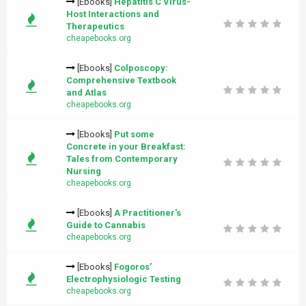
[Ebooks]
Hepatitis C Virus-
Host Interactions and
Therapeutics
cheapebooks.org
[Ebooks]
Colposcopy:
Comprehensive Textbook
and Atlas
cheapebooks.org
[Ebooks]
Put some
Concrete in your Breakfast:
Tales from Contemporary
Nursing
cheapebooks.org
[Ebooks]
A Practitioner's
Guide to Cannabis
cheapebooks.org
[Ebooks]
Fogoros’
Electrophysiologic Testing
cheapebooks.org