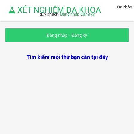
Xin chào
XÉT NGHIỆM ĐA KHOA
quý khách!
Đăng nhập
Đăng ký
Đăng nhập
-
Đăng ký
Tìm kiếm mọi thứ bạn cần tại đây