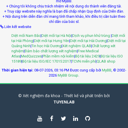
mở MyBB.
+ Chúng tôi không chịu trách nhiệm về nội dung do thành viên đăng tải.
+ Truy cập website này nghĩa là bạn đã chấp nhận Quy định của Diễn đàn.
+ Nội dung trên diễn đàn chỉ mang tính tham khảo, khi điều trị cần tuân theo
chỉ dẫn của bác sĩ.
Liên kết website
Diệt mối Nam Bắc
|
Diệt mối tại Hà Nội
|
Dịch vụ phun khử trùng
|
Diệt mối
tại Hải Phòng
|
Diệt mối tại Hưng Yên
|
Diệt mối tại Hải Dương
|
Diệt mối tại
Quảng Ninh
|
Tin học Hải Dương
|
Xét nghiệm QLAB
|
Chất lượng xét
nghiệm
|
Đảm bảo chất lượng xét nghiệm
|
Free Medical
Atlas
|
MedQuizzes
|
Phần mềm nội kiểm
|
Bộ tài liệu 2429
|
Bộ tài liệu ISO
15189
|
Bộ tài liệu ISO/IEC 17015:2017
|
TCVN miễn phí
|
QLAB shop
Thời gian hiện tại:
08-07-2026, 03:16 PM
Được cung cấp bởi
MyBB
, © 2002-
2026
MyBB Group
.
© Xét nghiệm đa khoa - Thiết kế và phát triển bởi
TUYENLAB