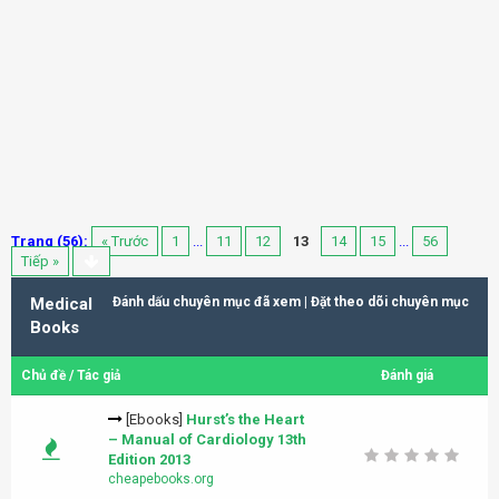
Trang (56):
« Trước
1
...
11
12
13
14
15
...
56
Tiếp »
Medical
Đánh dấu chuyên mục đã xem
|
Đặt theo dõi chuyên mục
Books
Chủ đề
/
Tác giả
Đánh giá
[Ebooks]
Hurst’s the Heart
– Manual of Cardiology 13th
Edition 2013
cheapebooks.org