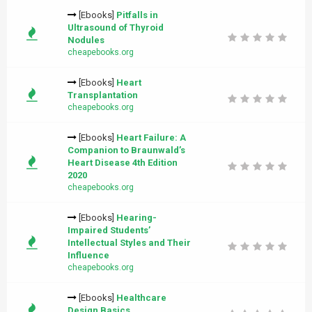
[Ebooks]
Pitfalls in
Ultrasound of Thyroid
Nodules
cheapebooks.org
[Ebooks]
Heart
Transplantation
cheapebooks.org
[Ebooks]
Heart Failure: A
Companion to Braunwald’s
Heart Disease 4th Edition
2020
cheapebooks.org
[Ebooks]
Hearing-
Impaired Students’
Intellectual Styles and Their
Influence
cheapebooks.org
[Ebooks]
Healthcare
Design Basics