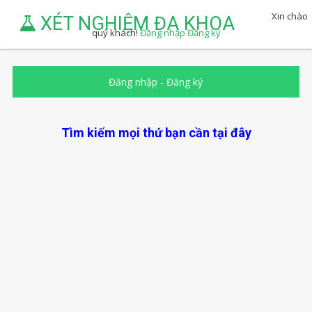
Xin chào
XÉT NGHIỆM ĐA KHOA
quý khách!
Đăng nhập
Đăng ký
Đăng nhập
-
Đăng ký
Tìm kiếm mọi thứ bạn cần tại đây