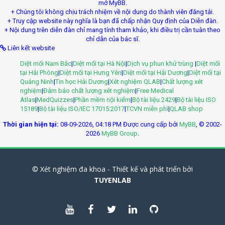
mở MyBB.
+ Chúng tôi không chịu trách nhiệm về nội dung do thành viên đăng tải.
+ Truy cập website này nghĩa là bạn đã chấp nhận Quy định của Diễn đàn.
+ Nội dung trên diễn đàn chỉ mang tính tham khảo, khi điều trị cần tuân theo
chỉ dẫn của bác sĩ.
Liên kết website
Diệt mối Nam Bắc
|
Diệt mối tại Hà Nội
|
Dịch vụ phun khử trùng
|
Diệt mối
tại Hải Phòng
|
Diệt mối tại Hưng Yên
|
Diệt mối tại Hải Dương
|
Diệt mối tại
Quảng Ninh
|
Tin học Hải Dương
|
Xét nghiệm QLAB
|
Chất lượng xét
nghiệm
|
Đảm bảo chất lượng xét nghiệm
|
Free Medical
Atlas
|
MedQuizzes
|
Phần mềm nội kiểm
|
Bộ tài liệu 2429
|
Bộ tài liệu ISO
15189
|
Bộ tài liệu ISO/IEC 17015:2017
|
TCVN miễn phí
|
QLAB shop
Thời gian hiện tại:
08-09-2026, 04:18 PM
Được cung cấp bởi
MyBB
, © 2002-
2026
MyBB Group
.
© Xét nghiệm đa khoa - Thiết kế và phát triển bởi
TUYENLAB