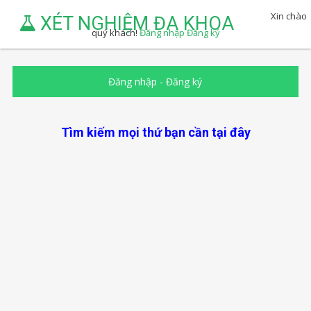
Xin chào
XÉT NGHIỆM ĐA KHOA
quý khách!
Đăng nhập
Đăng ký
Đăng nhập
-
Đăng ký
Tìm kiếm mọi thứ bạn cần tại đây