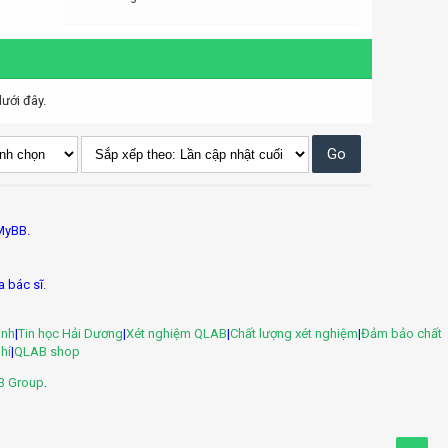
ưới đây.
MyBB.
a bác sĩ.
inh
|
Tin học Hải Dương
|
Xét nghiệm QLAB
|
Chất lượng xét nghiệm
|
Đảm bảo chất
hí
|
QLAB shop
B Group
.