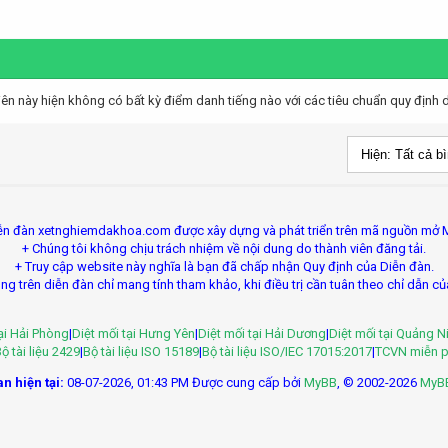
iên này hiện không có bất kỳ điểm danh tiếng nào với các tiêu chuẩn quy định d
ễn đàn xetnghiemdakhoa.com được xây dựng và phát triển trên mã nguồn mở 
+ Chúng tôi không chịu trách nhiệm về nội dung do thành viên đăng tải.
+ Truy cập website này nghĩa là bạn đã chấp nhận Quy định của Diễn đàn.
ng trên diễn đàn chỉ mang tính tham khảo, khi điều trị cần tuân theo chỉ dẫn củ
tại Hải Phòng
|
Diệt mối tại Hưng Yên
|
Diệt mối tại Hải Dương
|
Diệt mối tại Quảng N
ộ tài liệu 2429
|
Bộ tài liệu ISO 15189
|
Bộ tài liệu ISO/IEC 17015:2017
|
TCVN miễn p
n hiện tại:
08-07-2026, 01:43 PM
Được cung cấp bởi
MyBB
, © 2002-2026
MyB