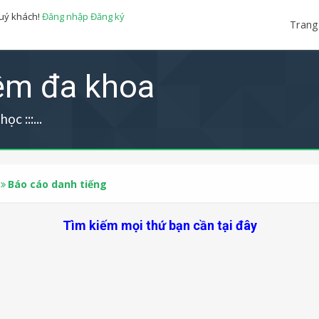
quý khách!
Đăng nhập
Đăng ký
Trang
iệm đa khoa
ọc :::...
Báo cáo danh tiếng
Tìm kiếm mọi thứ bạn cần tại đây