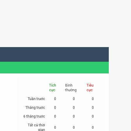
Tích
Bình
Tiêu
cực
thường
cực
Tuần trước
0
0
0
Tháng trước
0
0
0
6 tháng trước
0
0
0
Tất cả thời
0
0
0
gian