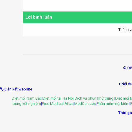
Lời bình luận
Thành v
© Di
+ Nội du
Liên kết website
Diệt mối Nam Bắc
|
Diệt mối tại Hà Nội
|
Dịch vụ phun khử trùng
|
Diệt mối 
lượng xét nghiệm
|
Free Medical Atlas
|
MedQuizzes
|
Phần mềm nội kiểm
|
B
Thời gia