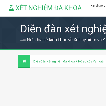
Xin chào 
XÉT NGHIỆM ĐA KHOA
Diễn đàn xét ngh
...::: Nơi chia sẻ kiến thức về Xét nghiệm và Y h
Diễn đàn xét nghiệm đa khoa
Hồ sơ của Yenvatm