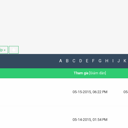
ếp »
A
B
C
D
E
F
G
H
I
J
K
Tham gia
[
Giảm dần
]
05-15-2015, 06:22 PM
05
05-14-2015, 01:54 PM