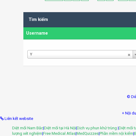
Tìm kiếm
Username
Username
Y
© Di
+ Nội du
Liên kết website
Diệt mối Nam Bắc
|
Diệt mối tại Hà Nội
|
Dịch vụ phun khử trùng
|
Diệt mối 
lượng xét nghiệm
|
Free Medical Atlas
|
MedQuizzes
|
Phần mềm nội kiểm
|
B