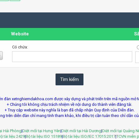
Website
Sắ
Có chứa:
ễn đàn xetnghiemdakhoa.com được xây dựng và phát triển trên mã nguồn mở 
+ Chúng tôi không chịu trách nhiệm về nội dung do thành viên đăng tải.
+ Truy cập website này nghĩa là bạn đã chấp nhận Quy định của Diễn đàn.
ng trên diễn đàn chỉ mang tính tham khảo, khi điều trị cần tuân theo chỉ dẫn củ
tại Hải Phòng
|
Diệt mối tại Hưng Yên
|
Diệt mối tại Hải Dương
|
Diệt mối tại Quảng N
ộ tài liệu 2429
|
Bộ tài liệu ISO 15189
|
Bộ tài liệu ISO/IEC 17015:2017
|
TCVN miễn p