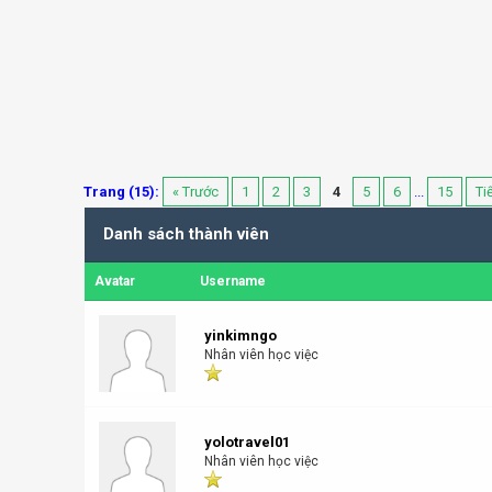
Trang (15):
« Trước
1
2
3
4
5
6
...
15
Ti
Danh sách thành viên
Avatar
Username
yinkimngo
Nhân viên học việc
yolotravel01
Nhân viên học việc