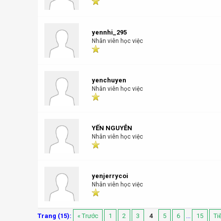
yennhi_295
Nhân viên học việc
yenchuyen
Nhân viên học việc
YẾN NGUYỄN
Nhân viên học việc
yenjerrycoi
Nhân viên học việc
Trang (15):
« Trước
1
2
3
4
5
6
...
15
Ti