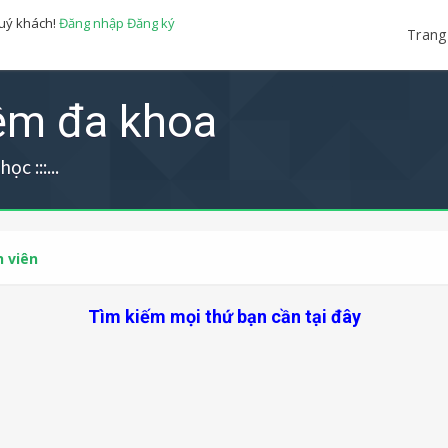
quý khách!
Đăng nhập
Đăng ký
Trang
iệm đa khoa
ọc :::...
 viên
Tìm kiếm mọi thứ bạn cần tại đây