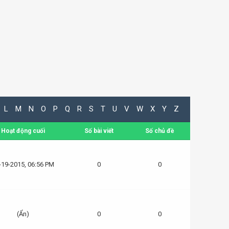
L
M
N
O
P
Q
R
S
T
U
V
W
X
Y
Z
Hoạt động cuối
Số bài viết
Số chủ đề
-19-2015, 06:56 PM
0
0
(Ẩn)
0
0