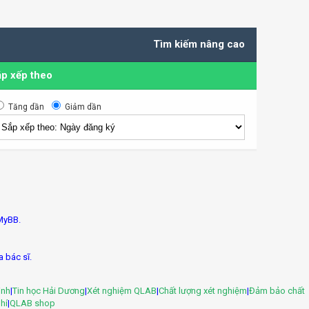
Tìm kiếm nâng cao
p xếp theo
Tăng dần
Giảm dần
MyBB.
a bác sĩ.
inh
|
Tin học Hải Dương
|
Xét nghiệm QLAB
|
Chất lượng xét nghiệm
|
Đảm bảo chất
hí
|
QLAB shop