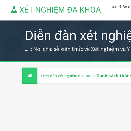
Xin chào 
XÉT NGHIỆM ĐA KHOA
Diễn đàn xét ngh
...::: Nơi chia sẻ kiến thức về Xét nghiệm và Y h
Danh sách thành
Diễn đàn xét nghiệm đa khoa