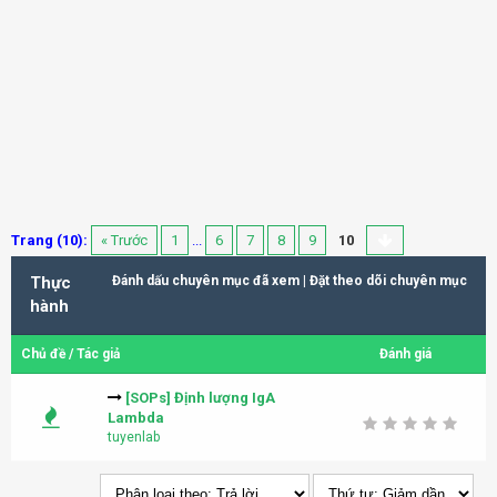
Trang (10):
« Trước
1
...
6
7
8
9
10
Thực
Đánh dấu chuyên mục đã xem
|
Đặt theo dõi chuyên mục
hành
Chủ đề
/
Tác giả
Đánh giá
[SOPs] Định lượng IgA
Lambda
tuyenlab