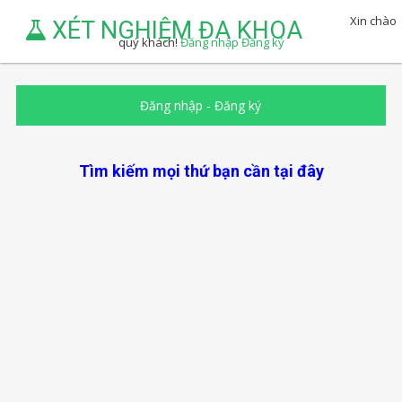
Xin chào
XÉT NGHIỆM ĐA KHOA
quý khách!
Đăng nhập
Đăng ký
Đăng nhập
-
Đăng ký
Tìm kiếm mọi thứ bạn cần tại đây